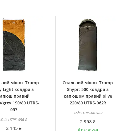
ьний мішок Tramp
Спальний мішок Tramp
ry Light ковдра з
Shypit 500 ковдра з
капюш правий
капюшом правий olive
w/grey 190/80 UTRS-
220/80 UTRS-062R
057
UTRS-062R-R
UTRS-056-R
2 958 ₴
2 145 ₴
В наявності