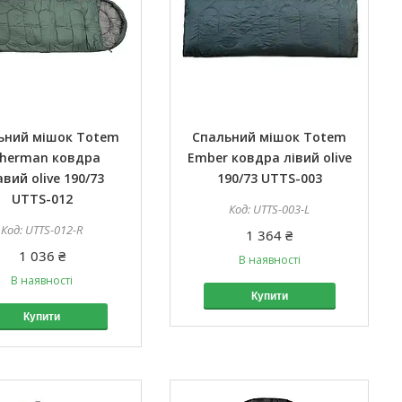
ьний мішок Totem
Спальний мішок Totem
sherman ковдра
Ember ковдра лівий olive
вий olive 190/73
190/73 UTTS-003
UTTS-012
UTTS-003-L
UTTS-012-R
1 364 ₴
1 036 ₴
В наявності
В наявності
Купити
Купити