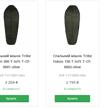
ьний мішок Tribe
Спальний мішок Tribe
n 300 T-loft T-CF-
Yukon 150 T-loft T-CF-
0001-olive
0002-olive
T-CF-0001-olive
T-CF-0002-olive
3 204 ₴
2 795 ₴
В наявності
В наявності
Купити
Купити