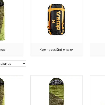
гові
Компрессійні мішки