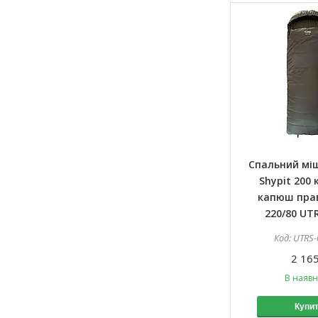
Спальний мі
Shypit 200 
капюш прав
220/80 UT
UTRS-
2 165
В наявн
Купи