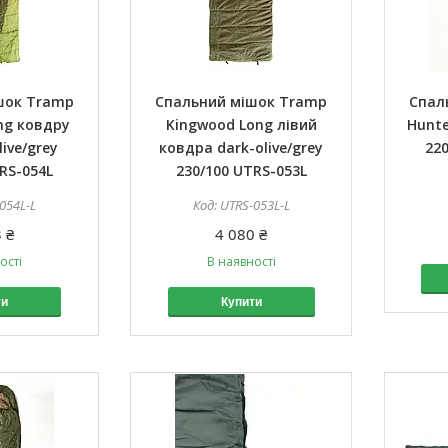
шок Tramp
Спальний мішок Tramp
Спал
ng ковдру
Kingwood Long лівий
Hunte
live/grey
ковдра dark-olive/grey
22
RS-054L
230/100 UTRS-053L
054L-L
UTRS-053L-L
 ₴
4 080 ₴
ості
В наявності
ти
Купити