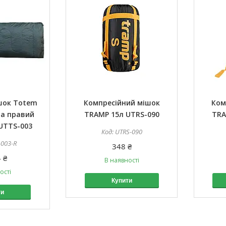
шок Totem
Компресійний мішок
Ком
ра правий
TRAMP 15л UTRS-090
TRA
 UTTS-003
UTRS-090
-003-R
348 ₴
 ₴
В наявності
ості
Купити
ти