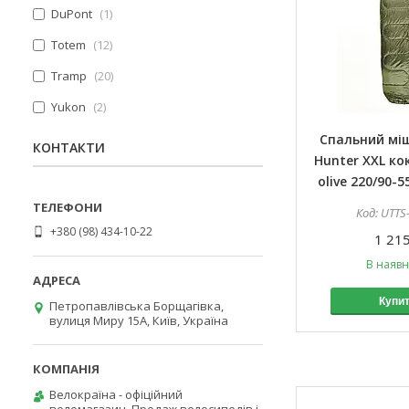
DuPont
1
Totem
12
Tramp
20
Yukon
2
Спальний мі
КОНТАКТИ
Hunter XXL ко
olive 220/90-
UTTS
+380 (98) 434-10-22
1 215
В наявн
Купи
Петропавлівська Борщагівка,
вулиця Миру 15А, Київ, Україна
Велокраїна - офіційний