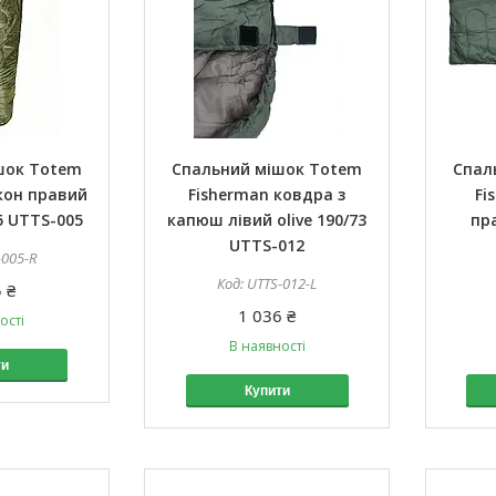
шок Totem
Спальний мішок Totem
Спал
кон правий
Fisherman ковдра з
Fi
55 UTTS-005
капюш лівий olive 190/73
пра
UTTS-012
-005-R
UTTS-012-L
 ₴
1 036 ₴
ості
В наявності
ти
Купити