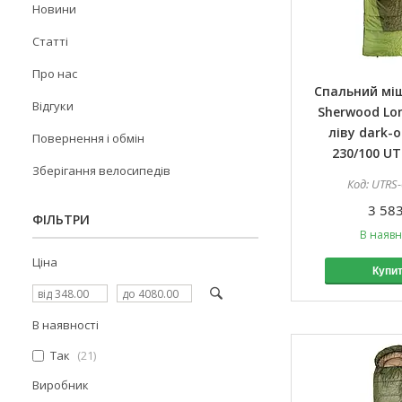
Новини
Статті
Про нас
Спальний мі
Відгуки
Sherwood Lo
ліву dark-o
Повернення і обмін
230/100 UT
Зберігання велосипедів
UTRS-
3 583
ФІЛЬТРИ
В наявн
Ціна
Купи
В наявності
Так
21
Виробник