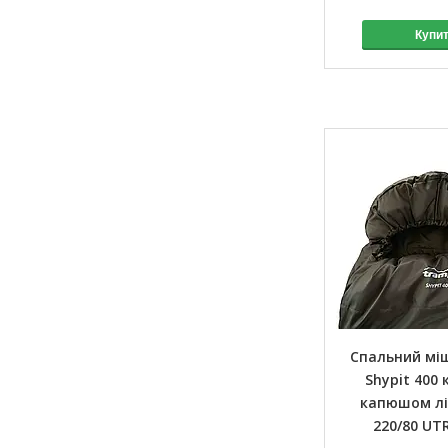
Купи
Спальний мі
Shypit 400 
капюшом лів
220/80 UT