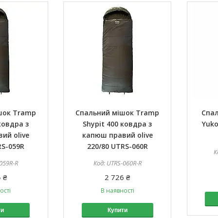
шок Tramp
Спальний мішок Tramp
Спал
ковдра з
Shypit 400 ковдра з
Yuko
ий olive
капюш правий olive
RS-059R
220/80 UTRS-060R
059R-R
UTRS-060R-R
 ₴
2 726 ₴
ості
В наявності
ти
Купити