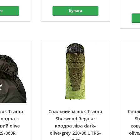
ти
Купити
шок Tramp
Спальний мішок Tramp
Спал
ковдра з
Sherwood Regular
Sh
ий olive
ковдра ліва dark-
ков
RS-060R
olive/grey 220/80 UTRS-
oliv