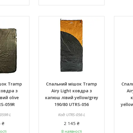
шок Tramp
Спальний мішок Tramp
Спал
ковдра з
Airy Light ковдра з
Ai
ий olive
капюш лівий yellow/grey
RS-059R
190/80 UTRS-056
yello
059R-L
UTRS-056-L
 ₴
2 145 ₴
ості
В наявності