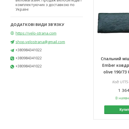
веломагазин. Продаж велосипедів і
комплектуючих з доставкою по
Україні
https://velo-strana.com
shop.velostrana@gmail.com
+380984341022
+380984341022
Спальний мі
Ember ковд
+380984341022
olive 190/73
UTTS
1 364
В наявн
Купи