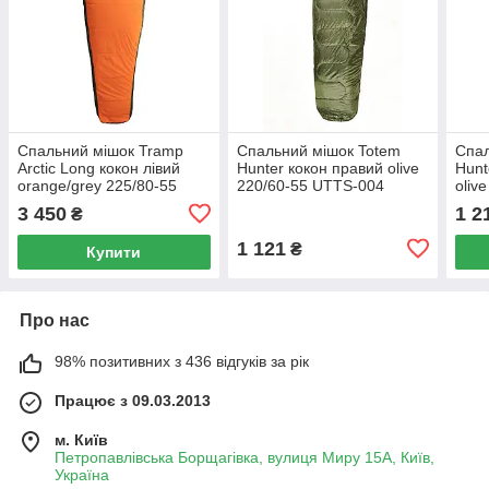
Спальний мішок Tramp
Спальний мішок Totem
Спал
Arctic Long кокон лівий
Hunter кокон правий olive
Hunt
orange/grey 225/80-55
220/60-55 UTTS-004
oliv
UTRS-048L
3 450
1 2
₴
1 121
₴
Купити
Про нас
98% позитивних з 436 відгуків за рік
Працює з 09.03.2013
м. Київ
Петропавлівська Борщагівка, вулиця Миру 15А, Київ,
Україна