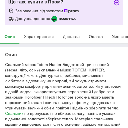
Що таке купити з Пром?
Замовлення під захистом
Доступна доставка
Опис
Характеристики
Доставка
Оплата
Умови п
Опис
Спальний мішок Totem Hunter Бюджетний трисезонний
(весна, літо, осінь) спальний мішок TOTEM HUNTER,
конструкції кокон. Для туристів, рибалок, мисливців і
любителів відпочинку на природі, які хочуть отримати
максимум комфорту при мінімальних затратах. Як утеплювач
в даній моделі використовується перевірений і добре всім
знайомий Hollofiber HiTech Hollofiber волокна якого мають
порожнистий канал і спиралевидную форму, що дозволяє
утримувати великий об'єм повітря і відмінно зберігати тепло.
Спальник
не пропускає і не вбирає вологу, навіть в умовах
підвищеної вологості зберігає тепло. Матеріал спальника
відмінно відновлюється після стиснення, займає мінімальний