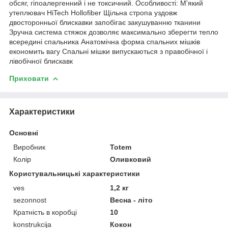
обсяг, гіпоалергенний і не токсичний. Особливості: М'який
утеплювач HiTech Hollofiber Щільна стропа уздовж
двосторонньої блискавки запобігає закушуванню тканини
Зручна система стяжок дозволяє максимально зберегти тепло
всередині спальника Анатомічна форма спальних мішків
економить вагу Спальні мішки випускаються з правобічної і
лівобічної блискавк
Приховати
Характеристики
Основні
Виробник
Totem
Колір
Оливковий
Користувальницькі характеристики
ves
1,2 кг
sezonnost
Весна - літо
Кратність в коробці
10
konstrukcija
Кокон