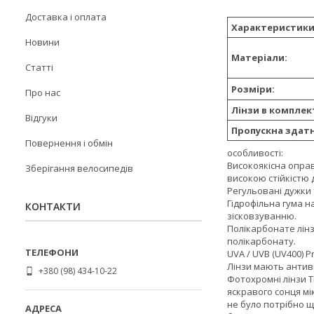
Доставка і оплата
Характеристики
Новини
Матеріали:
Статті
Розміри:
Про нас
Лінзи в комплект
Відгуки
Пропускна здатн
Повернення і обмін
особливості:
Високоякісна оправ
Зберігання велосипедів
високою стійкістю 
Регульовані дужки 
Гідрофільна гума н
КОНТАКТИ
зісковзуванню.
Полікарбонате лінзи
полікарбонату.
UVA / UVB (UV400) P
Лінзи мають антиві
+380 (98) 434-10-22
Фотохромні лінзи T
яскравого сонця мі
не було потрібно щ