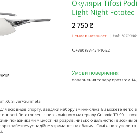
Окуляри Tifosi Pod
Light Night Fototec
2 750 ₴
Немає в наявності
Код:
1070306
+380 (98) 434-10-22
повернення товару протягом 14 
um XC Silver/Gunmetal
 для всіх видів спорту. Завдяки набору змінних лінз, Ви можете легко 
ивності. Виготовлені з високоміцного матеріалу Grilamid TR-90 — по
ми показниками міцності на розрив, низькою щільністю і високим опо
упорів забезпечує надійне утримання на обличчі. Самі ж носоупори 
и.