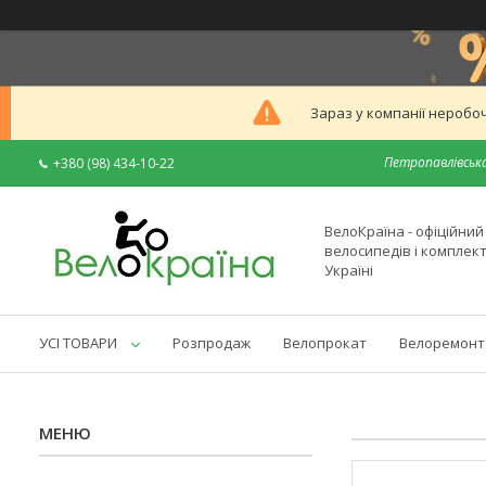
Зараз у компанії неробоч
Петропавлівська
+380 (98) 434-10-22
ВелоКраїна - офіційни
велосипедів і комплек
Україні
УСІ ТОВАРИ
Розпродаж
Велопрокат
Велоремонт