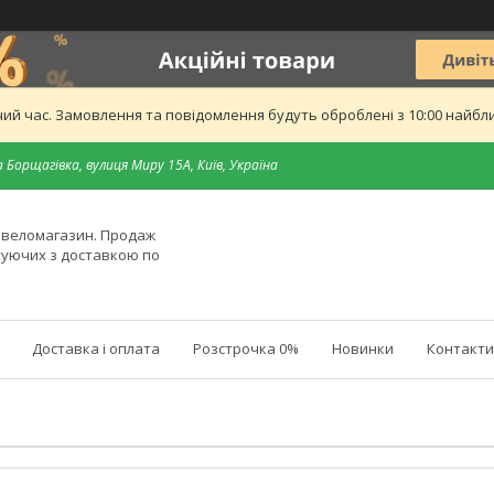
ий час. Замовлення та повідомлення будуть оброблені з 10:00 найближ
 Борщагівка, вулиця Миру 15А, Київ, Україна
й веломагазин. Продаж
туючих з доставкою по
Доставка і оплата
Розстрочка 0%
Новинки
Контакти