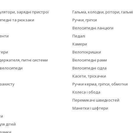
мулятори, зарядні пристрої
Гальма, колодки, ротори, гальм
ипедні та рюкзаки
Ручки, гріпси
Велосипедні ланцюги
менти
Педалі
Камери
тери
Велопокришки
держателя, питні системи
Велосипедні рами
 велосипеди
Велосипедні сідла
Касети, тріскачки
 захисту
Ручки керма, гріпси, обмотки
Колеса і обода
Перемикачі швидкостей
Манетки і шіфтери
ти
ля дітей
 замки