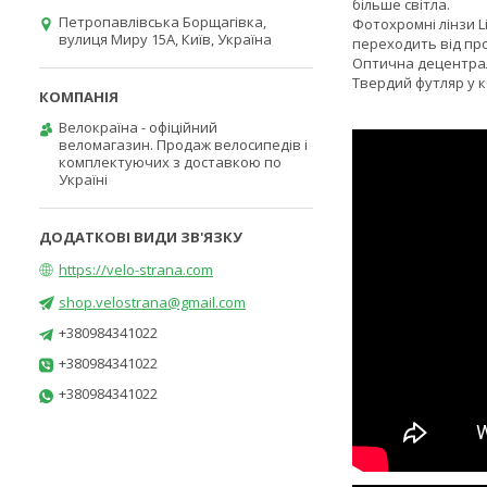
більше світла.
Петропавлівська Борщагівка,
Фотохромні лінзи Li
вулиця Миру 15А, Київ, Україна
переходить від про
Оптична децентрал
Твердий футляр у к
Велокраїна - офіційний
веломагазин. Продаж велосипедів і
комплектуючих з доставкою по
Україні
https://velo-strana.com
shop.velostrana@gmail.com
+380984341022
+380984341022
+380984341022