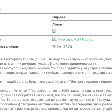
:
Оправа:
Лінзи:
і:
ість лінзи:
75.9% - 27.7%
а з матеріалу Гриламід TR-90. Це надлегкий і гнучкий гомополіамідн
до дії хімічних речовин і ультрафіолетового випромінювання.
та носоупори надають можливість повної адаптації окулярів в обличч
а носових упорах і завушних скобках підвищує зчеплення окулярів із о
 — надійність за будь-яких умов. Усі лінзи Tifosi виготовлені з міцн
rotection. Усі лінзи Tifosi забезпечують 100% захист від шкідливого 
дблискове покриття Glare Guard, яке покращує видимість і знімає н
ifosi Fotototec пристосовуються до довкілля дуже швидко в 10 секунд, 
кроскопічні фотохромні частинки, що містяться всередині лінзи, реа
уритися. У разі помірного освітлення ці частинки повертаються у сві