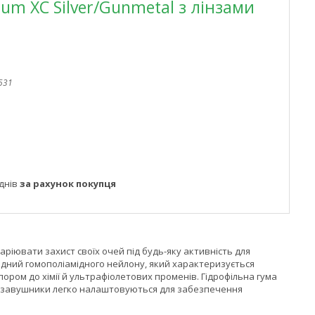
ium XC Silver/Gunmetal з лінзами
531
днів
за рахунок покупця
варіювати захист своїх очей під будь-яку активність для
хідний гомополіамідного нейлону, який характеризується
ром до хімії й ультрафіолетових променів. Гідрофільна гума
та завушники легко налаштовуються для забезпечення