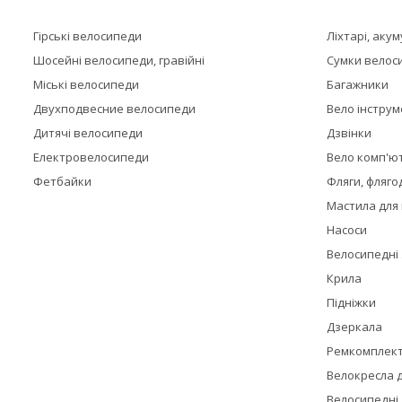
Гірські велосипеди
Ліхтарі, аку
Шосейні велосипеди, гравійні
Сумки велос
Міські велосипеди
Багажники
Двухподвесние велосипеди
Вело інстру
Дитячі велосипеди
Дзвінки
Електровелосипеди
Вело комп'ю
Фетбайки
Фляги, фляго
Мастила для
Насоси
Велосипедні
Крила
Підніжки
Дзеркала
Ремкомплек
Велокресла д
Велосипедні