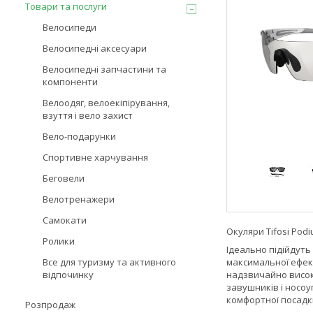
Товари та послуги
Велосипеди
Велосипедні аксесуари
Велосипедні запчастини та
компоненти
Велоодяг, велоекіпірування,
взуття і вело захист
Вело-подарунки
Спортивне харчування
Беговели
Велотренажери
Самокати
Окуляри Tifosi Podi
Ролики
Ідеально підійдуть
максимальної ефект
Все для туризму та активного
надзвичайно високи
відпочинку
завушників і носо
комфортної посадк
Розпродаж