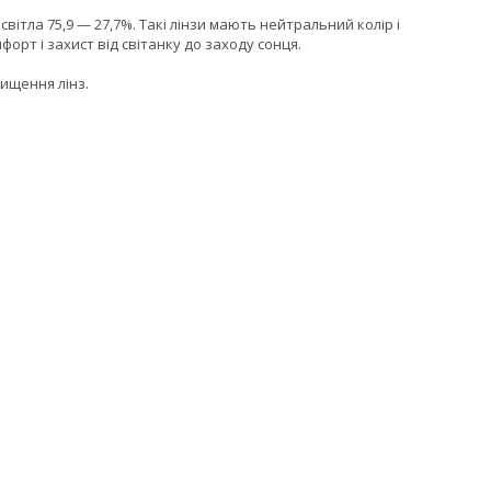
світла 75,9 — 27,7%. Такі лінзи мають нейтральний колір і
орт і захист від світанку до заходу сонця.
чищення лінз.