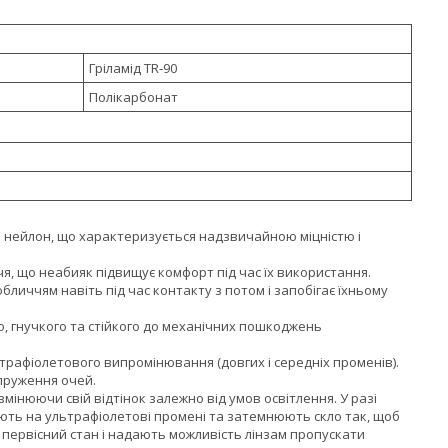
Гріламід TR-90
Полікарбонат
ий нейлон, що характеризується надзвичайною міцністю і
я, що неабияк підвищує комфорт під час їх використання.
бличчям навіть під час контакту з потом і запобігає їхньому
ого, гнучкого та стійкого до механічних пошкоджень
ультрафіолетового випромінювання (довгих і середніх променів).
апруження очей.
змінюючи свій відтінок залежно від умов освітлення. У разі
гують на ультрафіолетові промені та затемнюють скло так, щоб
й первісний стан і надають можливість лінзам пропускати