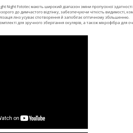
ght Night Fototec мають широкий діапазон зміни пропускної здатності 
зорого до димчастого відтінку, забезпечуючи чіткість видимості, комф
ізація лінз усуває спотворення й запобігає оптичному збільшенню.
омплекті для зручного зберігання окулярів, а також мікрофібра для о