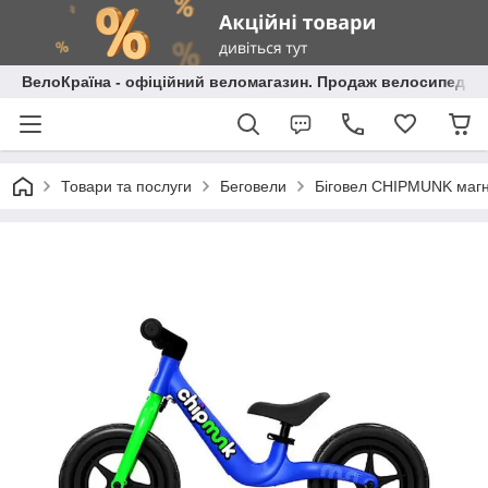
ВелоКраїна - офіційний веломагазин. Продаж велосипедів і
Товари та послуги
Беговели
Біговел CHIPMUNK магні