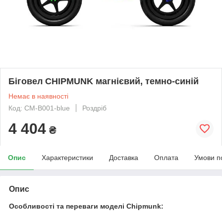
Біговел CHIPMUNK магнієвий, темно-синій
Немає в наявності
Код: CM-B001-blue
Роздріб
4 404
₴
Опис
Характеристики
Доставка
Оплата
Умови п
Опис
Особливості та переваги моделі Chipmunk: