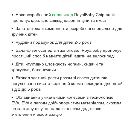
Новорозроблений
велосипед
RoyalBaby Chipmunk
пропонує ідеальне співвідношення ціни та якості
Запатентовані компоненти розроблені спеціально для
зручних дітей
Чудовий подарунок для дітей 2-5 років
Баланс-велосипед він же біговел Royalbaby пропонує
простіший спосіб навчити дітей їздити на велосипеді
Діти інтуїтивно штовхають ногами, сидячи та
крокуючи, балансуючи
Біговел здатний рости разом зі своєю дитиною,
регульована висота сидіння й керма підходить для дітей
від 2 до 5 років
Обладнаний унікальними колесами з технологією
EVA. EVA є легким дрібнопористим матеріалом, схожим
на застиглу піну, це надає колесам додаткове
зчеплення й амортизацію