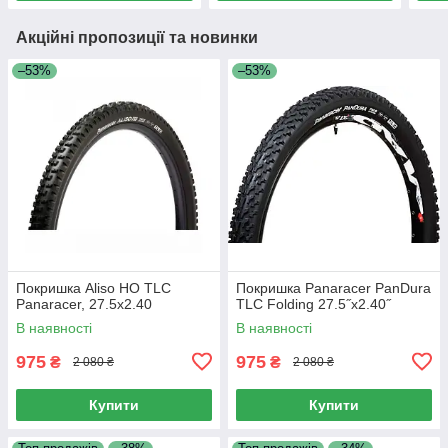
Акційні пропозиції та новинки
–53%
–53%
Покришка Aliso HO TLC
Покришка Panaracer PanDura
Panaracer, 27.5x2.40
TLC Folding 27.5˝x2.40˝
В наявності
В наявності
975
975
₴
₴
2 080 ₴
2 080 ₴
Купити
Купити