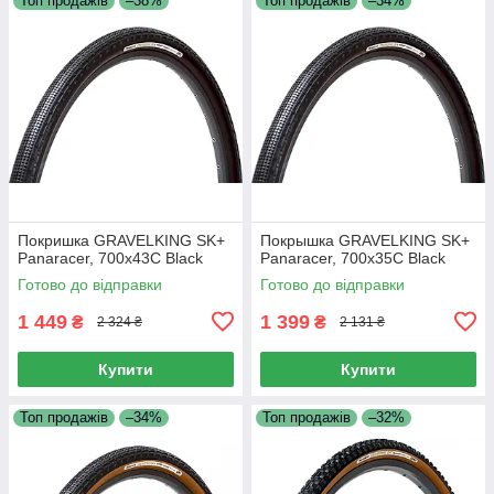
Топ продажів
–38%
Топ продажів
–34%
Покришка GRAVELKING SK+
Покрышка GRAVELKING SK+
Panaracer, 700x43C Black
Panaracer, 700x35C Black
Готово до відправки
Готово до відправки
1 449
1 399
₴
₴
2 324 ₴
2 131 ₴
Купити
Купити
Топ продажів
–34%
Топ продажів
–32%