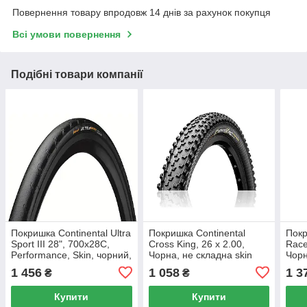
Повернення товару впродовж 14 днів за рахунок покупця
Всі умови повернення
Подібні товари компанії
Покришка Continental Ultra
Покришка Continental
Покр
Sport III 28", 700x28C,
Cross King, 26 x 2.00,
Race
Performance, Skin, чорний,
Чорна, не складна skin
Чорн
фолдінга
1 456
1 058
1 3
₴
₴
Купити
Купити