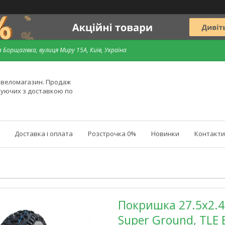
 Борщагівка, вулиця Миру 15А, Київ, Україна
й веломагазин. Продаж
туючих з доставкою по
Доставка і оплата
Розстрочка 0%
Новинки
Контакти
Покришка 27.5x2.40
Super Ground, TLE 