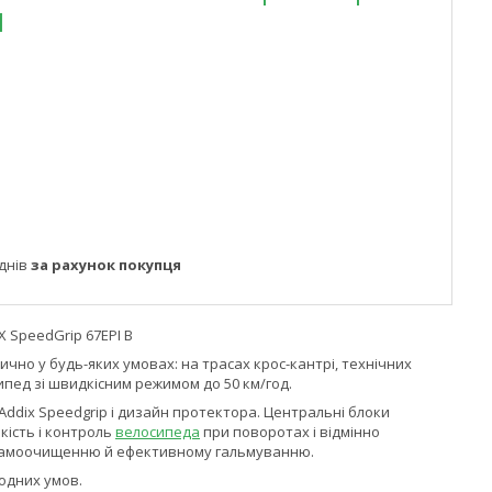
1
днів
за рахунок покупця
X SpeedGrip 67EPI B
чно у будь-яких умовах: на трасах крос-кантрі, технічних
пед зі швидкісним режимом до 50 км/год.
ddix Speedgrip і дизайн протектора. Центральні блоки
кість і контроль
велосипеда
при поворотах і відмінно
 самоочищенню й ефективному гальмуванню.
годних умов.