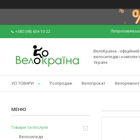
Петропавлівська
+380 (98) 434-10-22
ВелоКраїна - офіційни
велосипедів і комплек
Україні
УСІ ТОВАРИ
Розпродаж
Велопрокат
Велоремонт
Товари та послуги
Велосипеди