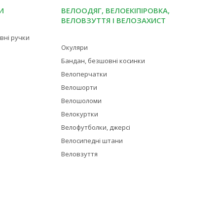
И
ВЕЛООДЯГ, ВЕЛОЕКІПІРОВКА,
ВЕЛОВЗУТТЯ І ВЕЛОЗАХИСТ
івні ручки
Окуляри
Бандан, безшовні косинки
Велоперчатки
Велошорти
Велошоломи
Велокуртки
Велофутболки, джерсі
Велосипедні штани
Веловзуття