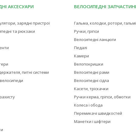
НІ АКСЕСУАРИ
ВЕЛОСИПЕДНІ ЗАПЧАСТИН
мулятори, зарядні пристрої
Гальма, колодки, ротори, гальм
ипедні та рюкзаки
Ручки, гріпси
Велосипедні ланцюги
менти
Педалі
Камери
тери
Велопокришки
держателя, питні системи
Велосипедні рами
 велосипеди
Велосипедні сідла
Касети, тріскачки
 захисту
Ручки керма, гріпси, обмотки
Колеса і обода
Перемикачі швидкостей
Манетки і шіфтери
ти