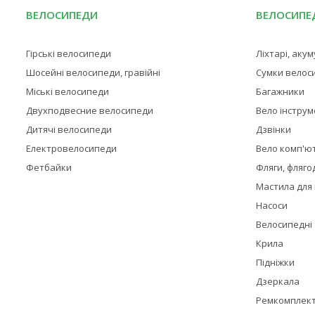
ВЕЛОСИПЕДИ
ВЕЛОСИПЕД
Гірські велосипеди
Ліхтарі, аку
Шосейні велосипеди, гравійні
Сумки велос
Міські велосипеди
Багажники
Двухподвесние велосипеди
Вело інстру
Дитячі велосипеди
Дзвінки
Електровелосипеди
Вело комп'ю
Фетбайки
Фляги, фляго
Мастила для
Насоси
Велосипедні
Крила
Підніжки
Дзеркала
Ремкомплек