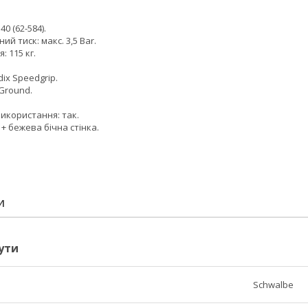
40 (62-584).
й тиск: макс. 3,5 Bar.
 115 кг.
ix Speedgrip.
 Ground.
икористання: так.
 + бежева бічна стінка.
И
ути
Schwalbe