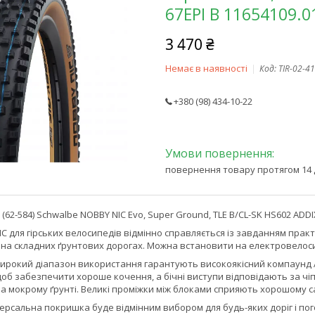
67EPI B 11654109.0
3 470 ₴
Немає в наявності
Код:
TIR-02-41
+380 (98) 434-10-22
повернення товару протягом 14 
(62-584) Schwalbe NOBBY NIC Evo, Super Ground, TLE B/CL-SK HS602 ADDI
 для гірських велосипедів відмінно справляється із завданням практи
 на складних ґрунтових дорогах. Можна встановити на електровелоси
широкий діапазон використання гарантують високоякісний компаунд A
об забезпечити хороше кочення, а бічні виступи відповідають за чіп
а мокрому ґрунті. Великі проміжки між блоками сприяють хорошому
іверсальна покришка буде відмінним вибором для будь-яких доріг і по