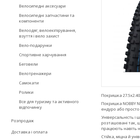
Велосипедні аксесуари
Велосипедні запчастини та
компоненти
Велоодяг, велоекіпірування,
взуття і вело захист
Вело-подарунки
Спортивне харчування
Беговели
Велотренажери
Самокати
Ролики
Покришка 27.5x2.40 
Все для туризму та активного
Покришка NOBBY NIC
відпочинку
ендуро або просто
Універсальність і 
Розпродаж
розташовані так, щ
працюють навіть н
Доставка і оплата
Стійка, міцна й ун