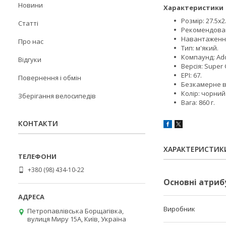
Новини
Характеристики
Розмір: 27.5x2.
Статті
Рекомендовани
Навантаження:
Про нас
Тип: м'який.
Компаунд: Add
Відгуки
Версія: Super
EPI: 67.
Повернення і обмін
Безкамерне в
Колір: чорний
Зберігання велосипедів
Вага: 860 г.
КОНТАКТИ
ХАРАКТЕРИСТИК
+380 (98) 434-10-22
Основні атриб
Виробник
Петропавлівська Борщагівка,
вулиця Миру 15А, Київ, Україна