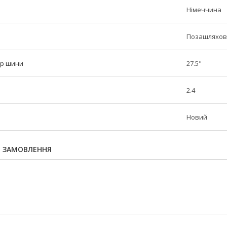
Німеччина
Позашляхов
тр шини
27.5"
2.4
Новий
Я ЗАМОВЛЕННЯ