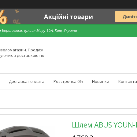
 Борщагівка, вулиця Миру 15А, Київ, Україна
й веломагазин. Продаж
туючих з доставкою по
Доставка і оплата
Розстрочка 0%
Новинки
Контакти
Шлем ABUS YOUN-I A