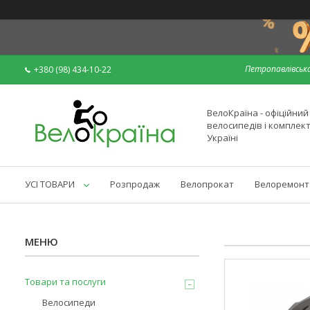
Петропавлівська
+380 (98) 434-10-22
ВелоКраїна - офіційни
велосипедів і комплек
Україні
УСІ ТОВАРИ
Розпродаж
Велопрокат
Велоремонт
Товари та послуги
Велосипеди