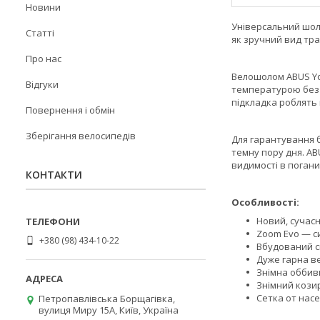
Новини
Універсальний шол
Статті
як зручний вид тра
Про нас
Велошолом ABUS Yo
Відгуки
температурою без в
підкладка роблять 
Повернення і обмін
Зберігання велосипедів
Для гарантування 
темну пору дня. A
видимості в погани
КОНТАКТИ
Особливості:
Новий, сучас
Zoom Evo — с
+380 (98) 434-10-22
Вбудований с
Дуже гарна в
Знімна оббив
Знімний кози
Сетка от нас
Петропавлівська Борщагівка,
вулиця Миру 15А, Київ, Україна