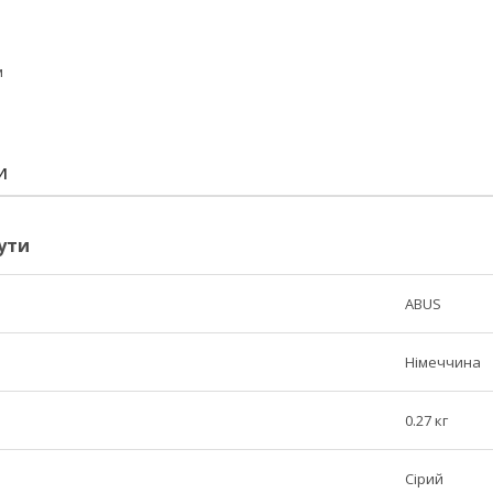
м
И
ути
ABUS
Німеччина
0.27 кг
Сірий