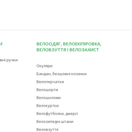
И
ВЕЛООДЯГ, ВЕЛОЕКІПІРОВКА,
ВЕЛОВЗУТТЯ І ВЕЛОЗАХИСТ
івні ручки
Окуляри
Бандан, безшовні косинки
Велоперчатки
Велошорти
Велошоломи
Велокуртки
Велофутболки, джерсі
Велосипедні штани
Веловзуття