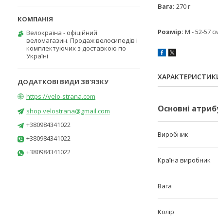
Вага:
270 г
Розмір:
M - 52-57 с
Велокраїна - офіційний
веломагазин. Продаж велосипедів і
комплектуючих з доставкою по
Україні
ХАРАКТЕРИСТИК
https://velo-strana.com
Основні атриб
shop.velostrana@gmail.com
+380984341022
Виробник
+380984341022
+380984341022
Країна виробник
Вага
Колір