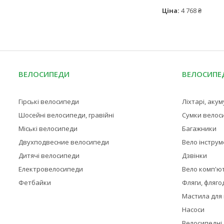
Ціна:
4 768 ₴
ВЕЛОСИПЕДИ
ВЕЛОСИПЕД
Гірські велосипеди
Ліхтарі, аку
Шосейні велосипеди, гравійні
Сумки велос
Міські велосипеди
Багажники
Двухподвесние велосипеди
Вело інстру
Дитячі велосипеди
Дзвінки
Електровелосипеди
Вело комп'ю
Фетбайки
Фляги, фляго
Мастила для
Насоси
Велосипедні