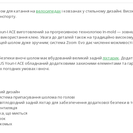
ом для катання на
велосипедах
і ковзанах у стильному дизайні. Вис
нспорту.
un-I ACE виготовлений за прогресивною технологією In-mold — зовні
икористання клею. Увага до деталей також на традиційно високому дл
цей шолом дуже зручним; система Zoom Evo дає численні можливості 
безпеки вночі шолом має вбудований великий задній
ліхтарик
. Дода
BUS Youn-I ACE обладнаний додатковими захисними елементами та гар
х погодних умовах і вночі.
ний дизайн
истема припасування шолома по голові
вітлодіодний задній ліхтар для забезпечення додаткової безпеки в т
ентиляція
ка, що миється
рок
екомых