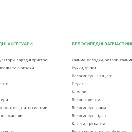
НІ АКСЕСУАРИ
ВЕЛОСИПЕДНІ ЗАПЧАСТИН
мулятори, зарядні пристрої
Гальма, колодки, ротори, гальм
ипедні та рюкзаки
Ручки, гріпси
Велосипедні ланцюги
менти
Педалі
Камери
тери
Велопокришки
держателя, питні системи
Велосипедні рами
 велосипеди
Велосипедні сідла
Касети, тріскачки
 захисту
Ручки керма, гріпси, обмотки