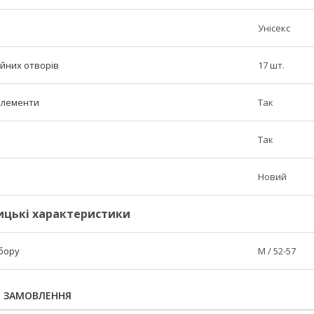
Унісекс
ійних отворів
17 шт.
елементи
Так
Так
Новий
ицькі характеристики
убору
M / 52-57
Я ЗАМОВЛЕННЯ