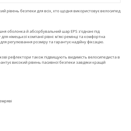
окий рівень безпеки для всіх, хто щодня використовує велосипед
шня оболонка й абсорбувальний шар EPS з'єднані під
я німецької компанії рівні: м'які ремінці та комфортна
для регулювання розміру та гарантує надійну фіксацію.
ткові рефлектори також підвищують видимість велосипедиста в
антує високий рівень пасивної безпеки завдяки кращій
емряві