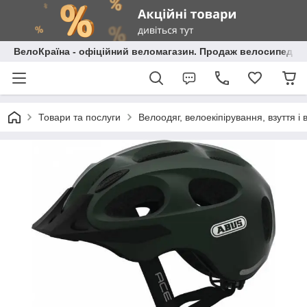
ВелоКраїна - офіційний веломагазин. Продаж велосипедів і
Товари та послуги
Велоодяг, велоекіпірування, взуття і 