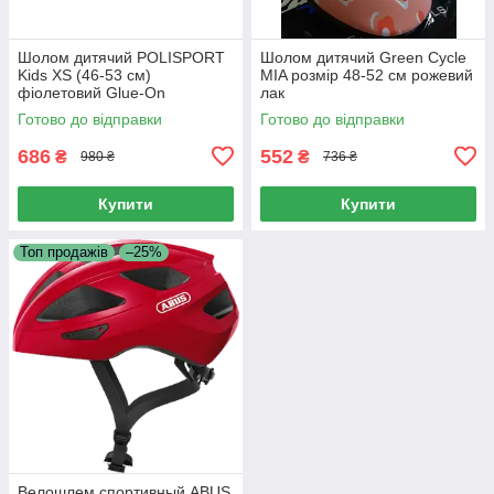
Шолом дитячий POLISPORT
Шолом дитячий Green Cycle
Kids XS (46-53 см)
MIA розмір 48-52 см рожевий
фіолетовий Glue-On
лак
Готово до відправки
Готово до відправки
686
552
₴
₴
980 ₴
736 ₴
Купити
Купити
Топ продажів
–25%
Велошлем спортивный ABUS