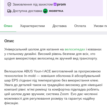
Замовлення під захистом
Доступна доставка
Опис
Характеристики
Доставка
Оплата
Умови п
Опис
Універсальний шолом для катання на
велосипедах
і ковзанах
у стильному дизайні. Високий рівень безпеки для всіх, хто
щодня використовує велосипед як зручний вид транспорту.
Велошолом ABUS Youn-I ACE виготовлений за прогресивною
технологією In-mold — зовнішня оболонка й абсорбувальний
шар EPS з'єднані під температурою без використання клею.
Увага до деталей також на традиційно високому для німецької
компанії рівні: м'які ремінці та комфортна підкладка роблять
цей шолом дуже зручним; система Zoom Evo дає численні
можливості для регулювання розміру та гарантує надійну
фіксацію.