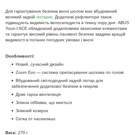
Для гарантування безпеки вночі шолом має вбудований
великий задній
ліхтарик
. Додаткові рефлектори також
підвищують видимість велосипедиста в темну пору дня. ABUS
Youn-I ACE обладнаний додатковими захисними елементами
та гарантує високий рівень пасивної безпеки завдяки кращій
видимості в поганих погодних умовах і вночі.
Особливості:
Новий, сучасний дизайн
Zoom Evo — система припасування шолома по голові
Вбудований світлодіодний задній ліхтар для
забезпечення додаткової безпеки в темряві
Дуже гарна вентиляція
Знімна оббивка, що миється
Знімний козирок
Сетка от насекомых
Вага:
270 г