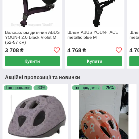
Велошолом дитячий ABUS
Шлем ABUS YOUN-I ACE
Шле
YOUN-I 2.0 Black Violet M
metallic blue M
meta
(52-57 см)
3 708
4 768
4 7
₴
₴
Купити
Купити
Акційні пропозиції та новинки
Топ продажів
–30%
Топ продажів
–25%