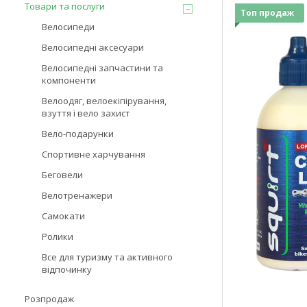
Товари та послуги
Топ продаж
Велосипеди
Велосипедні аксесуари
Велосипедні запчастини та
компоненти
Велоодяг, велоекіпірування,
взуття і вело захист
Вело-подарунки
Спортивне харчування
Беговели
Велотренажери
Самокати
Ролики
Все для туризму та активного
відпочинку
Розпродаж