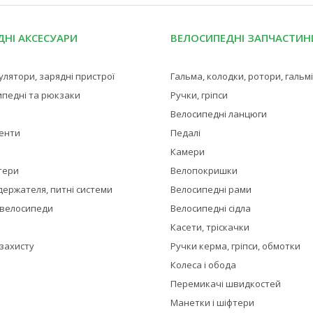
НІ АКСЕСУАРИ
ВЕЛОСИПЕДНІ ЗАПЧАСТИН
мулятори, зарядні пристрої
Гальма, колодки, ротори, гальм
ипедні та рюкзаки
Ручки, гріпси
Велосипедні ланцюги
менти
Педалі
Камери
тери
Велопокришки
держателя, питні системи
Велосипедні рами
 велосипеди
Велосипедні сідла
Касети, тріскачки
 захисту
Ручки керма, гріпси, обмотки
Колеса і обода
Перемикачі швидкостей
Манетки і шіфтери