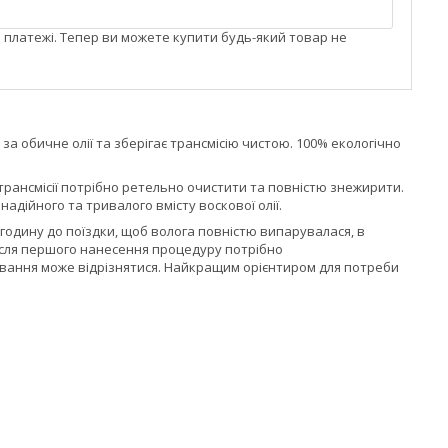
і платежі. Тепер ви можете купити будь-який товар не
за обичне олії та зберігає трансмісію чистою. 100% екологічно
трансмісії потрібно ретельно очистити та повністю знежирити.
адійного та тривалого вмісту воскової олії.
годину до поїздки, щоб волога повністю випарувалася, в
після першого нанесення процедуру потрібно
зування може відрізнятися. Найкращим орієнтиром для потреби