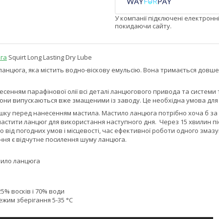
У компанії підключені електронн
покидаючи сайту.
га
Squirt Long Lasting Dry Lube
 ланцюга, яка містить водно-віскову емульсію. Вона тримається довше 
енням парафінової олії всі деталі ланцюгового привода та системи 
вони випускаються вже змащеними із заводу. Це необхідна умова для н
шку перед нанесенням мастила. Мастило ланцюга потрібно хоча б за 
змастити ланцюг для використання наступного дня. Через 15 хвилин 
 від погодних умов і місцевості, час ефективної роботи одного зма
ня є відчутне посилення шуму ланцюга.
тило ланцюга
25% восків і 70% води
жим зберігання 5-35 °C