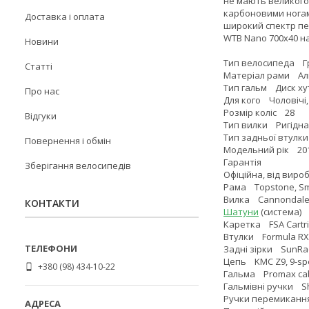
не мають великого
карбоновими ногами
Доставка і оплата
широкий спектр пер
WTB Nano 700x40 на
Новини
Тип велосипеда Гр
Статті
Матеріал рами Ал
Тип гальм Диск ху
Про нас
Для кого Чоловічі,
Розмір коліс 28
Відгуки
Тип вилки Ригідна
Тип задньої втулк
Повернення і обмін
Модельний рік 20
Гарантія
Зберігання велосипедів
Офіційна, від виро
Рама Topstone, Smar
Вилка Cannondale Top
КОНТАКТИ
Шатуни
(система) 
Каретка FSA Cartr
Втулки Formula RX-5
Задні зірки SunRac
Цепь KMC Z9, 9-s
+380 (98) 434-10-22
Гальма Promax cabl
Гальмівні ручки S
Ручки перемикання