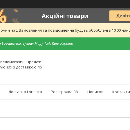
бочий час. Замовлення та повідомлення будуть оброблені з 10:00 найб
 Борщагівка, вулиця Миру 15А, Київ, Україна
й веломагазин. Продаж
туючих з доставкою по
Доставка і оплата
Розстрочка 0%
Новинки
Контакти