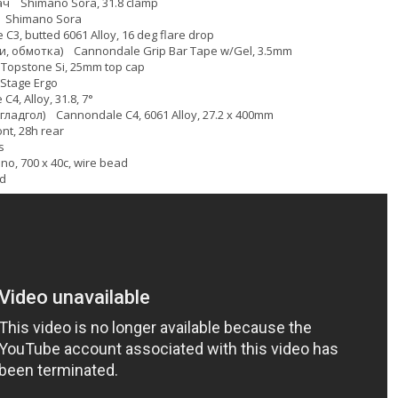
ч Shimano Sora, 31.8 clamp
 Shimano Sora
, butted 6061 Alloy, 16 deg flare drop
и, обмотка) Cannondale Grip Bar Tape w/Gel, 3.5mm
opstone Si, 25mm top cap
Stage Ergo
, Alloy, 31.8, 7°
гладгол) Cannondale C4, 6061 Alloy, 27.2 x 400mm
nt, 28h rear
s
 700 x 40c, wire bead
ed