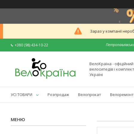
Зараз у компанії неро
Петропавлівська
+380 (98) 434-10-22
ВелоКраїна - офіційни
велосипедів і комплек
Україні
УСІ ТОВАРИ
Розпродаж
Велопрокат
Велоремонт