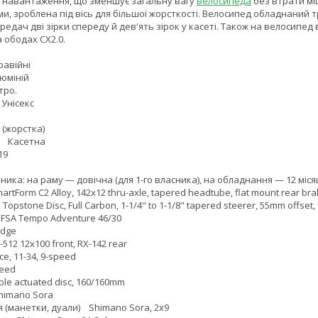
 навантаження, що зменшує загальну вагу
велосипеда
без втрати мі
, зроблена під вісь для більшої жорсткості. Велосипед обладнаний т
едач дві зірки спереду й дев'ять зірок у касеті. Також на велосипед 
 ободах CX2.0.
авійні
юміній
тро.
 Унісекс
 (жорстка)
и Касетна
19
бника: на раму — довічна (для 1-го власника), на обладнання — 12 міся
tForm C2 Alloy, 142x12 thru-axle, tapered headtube, flat mount rear brake
stone Disc, Full Carbon, 1-1/4" to 1-1/8" tapered steerer, 55mm offset, f
FSA Tempo Adventure 46/30
idge
12 12x100 front, RX-142 rear
e, 11-34, 9-speed
peed
e actuated disc, 160/160mm
himano Sora
 (манетки, дуали) Shimano Sora, 2x9