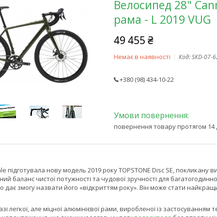
Велосипед 28" Can
рама - L 2019 VUG
49 455 ₴
Немає в наявності
Код:
SKD-07-6
+380 (98) 434-10-22
повернення товару протягом 14 
e підготувала нову модель 2019 року TOPSTONE Disc SE, покликану ви
ний баланс чистої потужності та чудової зручності для багатогодинної
о дає змогу назвати його «відкриттям року». Він може стати найкра
зі легкої, але міцної алюмінієвої рами, виробленої із застосуванням т