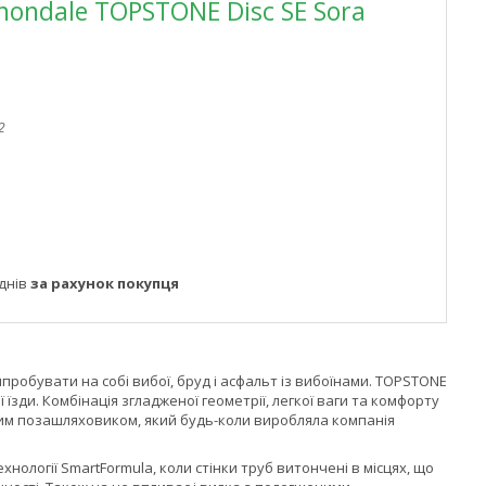
nondale TOPSTONE Disc SE Sora
2
днів
за рахунок покупця
пробувати на собі вибої, бруд і асфальт із вибоїнами. TOPSTONE
 їзди. Комбінація згладженої геометрії, легкої ваги та комфорту
щим позашляховиком, який будь-коли виробляла компанія
ехнології SmartFormula, коли стінки труб витончені в місцях, що