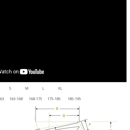
 XS S М L XL
63 163-168 168-175 175-185 185-195