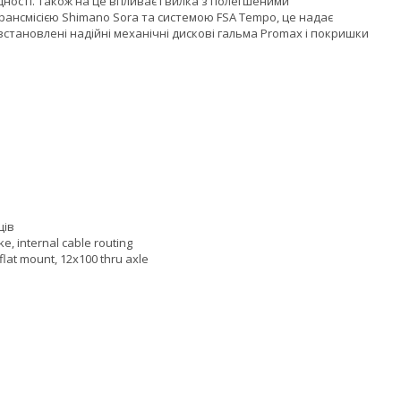
цності. Також на це впливає і вилка з полегшеними
рансмісією Shimano Sora та системою FSA Tempo, це надає
встановлені надійні механічні дискові гальма Promax і покришки
ців
, internal cable routing
lat mount, 12x100 thru axle