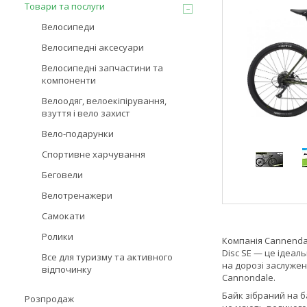
Товари та послуги
Велосипеди
Велосипедні аксесуари
Велосипедні запчастини та
компоненти
Велоодяг, велоекіпірування,
взуття і вело захист
Вело-подарунки
Спортивне харчування
Беговели
Велотренажери
Самокати
Ролики
Компанія Cannendal
Disc SE — це ідеаль
Все для туризму та активного
на дорозі заслужен
відпочинку
Cannondale.
Байк зібраний на ба
Розпродаж