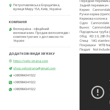
Передній перемика
Петропавлівська Борщагівка,
Задній перемикач
вулиця Миру 15А, Київ, Україна
Кермо Cannondale C3
Ручки керма (грипс
Кермова колонка T
Сідло Cannondale 
Вынос Cannondale C4
Велокраїна - офіційний
Підсідельна труба (
веломагазин. Продаж велосипедів і
Обід RD 2.0, 28h fro
комплектуючих з доставкою по
Україні
Спиці 14G stainles
Покришки WTB Nano,
Педалі Not Includ
https://velo-strana.com
shop.velostrana@gmail.com
+380984341022
+380984341022
+380984341022