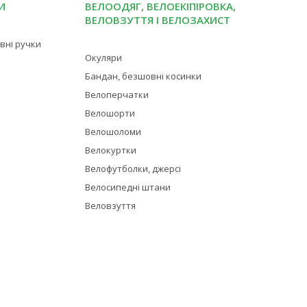
И
ВЕЛООДЯГ, ВЕЛОЕКІПІРОВКА,
ВЕЛОВЗУТТЯ І ВЕЛОЗАХИСТ
івні ручки
Окуляри
Бандан, безшовні косинки
Велоперчатки
Велошорти
Велошоломи
Велокуртки
Велофутболки, джерсі
Велосипедні штани
Веловзуття