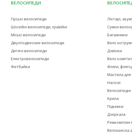
ВЕЛОСИПЕДИ
ВЕЛОСИПЕД
Гірські велосипеди
Ліхтарі, аку
Шосейні велосипеди, гравійні
Сумки велос
Міські велосипеди
Багажники
Двухподвесние велосипеди
Вело інстру
Дитячі велосипеди
Дзвінки
Електровелосипеди
Вело комп'ю
Фетбайки
Фляги, фляго
Мастила для
Насоси
Велосипедні
Крила
Підніжки
Дзеркала
Ремкомплек
Велокресла д