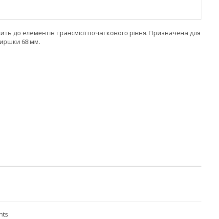
ить до елементів трансмісії початкового рівня. Призначена для
иршки 68 мм.
nts