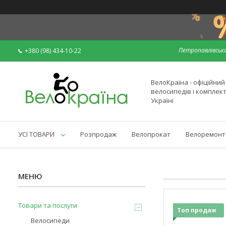
Петропавлівська
+380 (98) 434-10-22
ВелоКраїна - офіційни
велосипедів і комплек
Україні
УСІ ТОВАРИ
Розпродаж
Велопрокат
Велоремонт
Товари та послуги
Топ продаж
Велосипеди