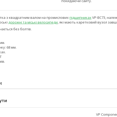
покидаючи сайту.
етка з квадратним валом на промислових
підшипниках
VP-BC73, належ
рські
дорожні та міські велосипеди
, які мають каретковий вузол завш
чається без болтів.
мм.
ку: 68 мм.
ках.
4T
мів.
И
ути
VP Compone