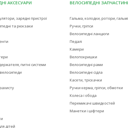
НІ АКСЕСУАРИ
ВЕЛОСИПЕДНІ ЗАПЧАСТИН
мулятори, зарядні пристрої
Гальма, колодки, ротори, гальм
ипедні та рюкзаки
Ручки, гріпси
Велосипедні ланцюги
менти
Педалі
Камери
тери
Велопокришки
держателя, питні системи
Велосипедні рами
 велосипеди
Велосипедні сідла
Касети, тріскачки
 захисту
Ручки керма, гріпси, обмотки
Колеса і обода
Перемикачі швидкостей
Манетки і шіфтери
ти
ля дітей