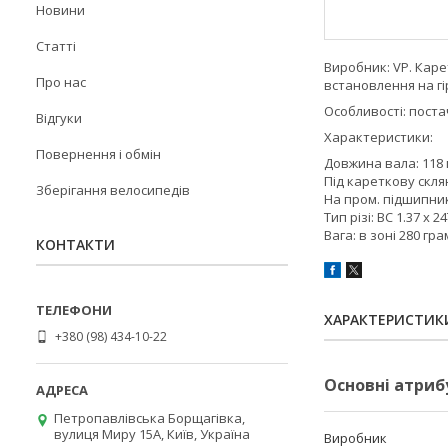
Новини
Статті
Виробник: VP. Кар
Про нас
встановлення на гі
Особливості: поста
Відгуки
Характеристики:
Повернення і обмін
Довжина вала: 118 
Під кареткову склян
Зберігання велосипедів
На пром. підшипни
Тип різі: BC 1.37 x 2
Вага: в зоні 280 гра
КОНТАКТИ
ХАРАКТЕРИСТИК
+380 (98) 434-10-22
Основні атриб
Петропавлівська Борщагівка,
вулиця Миру 15А, Київ, Україна
Виробник