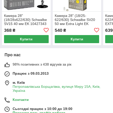
Камера 28"
Камера 28" (18/25-
Каме
(18/28x622/630) Schwalbe
622/630) Schwalbe SV20
622/
SV15 40 мм EK 10427343
50 мм Extra Light EK
EXT
10400103
368
540
639
₴
₴
Купити
Купити
Про нас
98% позитивних з 438 відгуків за рік
Працює з 09.03.2013
м. Київ
Петропавлівська Борщагівка, вулиця Миру 15А, Київ,
Україна
Контакти
Сьогодні працює з 10:00 до 19:00
Показати весь графік роботи