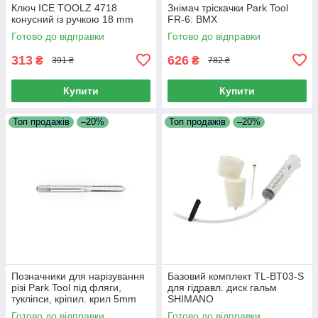
Ключ ICE TOOLZ 4718
Знімач тріскачки Park Tool
конусний із ручкою 18 mm
FR-6: BMX
Готово до відправки
Готово до відправки
313
626
₴
₴
391 ₴
782 ₴
Купити
Купити
Топ продажів
–20%
Топ продажів
–20%
Позначники для нарізування
Базовий комплект TL-BT03-S
різі Park Tool під фляги,
для гідравл. диск гальм
тукліпси, кріпил. крил 5mm
SHIMANO
х.8
Готово до відправки
Готово до відправки