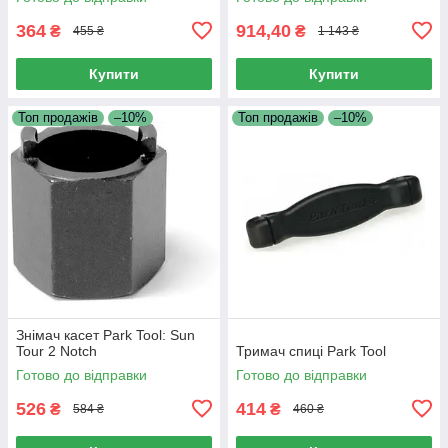
364
914,40
₴
₴
455 ₴
1 143 ₴
Купити
Купити
Топ продажів
–10%
Топ продажів
–10%
Знімач касет Park Tool: Sun
Tour 2 Notch
Тримач спиці Park Tool
Готово до відправки
Готово до відправки
526
414
₴
₴
584 ₴
460 ₴