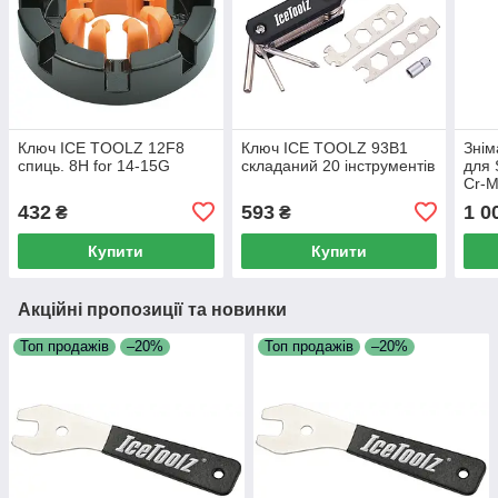
Ключ ICE TOOLZ 12F8
Ключ ICE TOOLZ 93B1
Знім
спиць. 8H for 14-15G
складаний 20 інструментів
для
Cr-M
1/2”
432
593
1 0
₴
₴
Купити
Купити
Акційні пропозиції та новинки
Топ продажів
–20%
Топ продажів
–20%