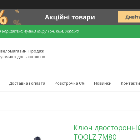
 Борщагівка, вулиця Миру 15А, Київ, Україна
й веломагазин. Продаж
туючих з доставкою по
Доставка і оплата
Розстрочка 0%
Новинки
Контакти
Ключ двосторонній
TOOLZ 7M80