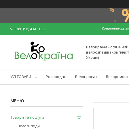
Петропавлівська
+380 (98) 434-10-22
ВелоКраїна - офіційни
велосипедів і комплек
Україні
УСІ ТОВАРИ
Розпродаж
Велопрокат
Велоремонт
Товари та послуги
Велосипеди