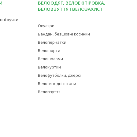
И
ВЕЛООДЯГ, ВЕЛОЕКІПІРОВКА,
ВЕЛОВЗУТТЯ І ВЕЛОЗАХИСТ
івні ручки
Окуляри
Бандан, безшовні косинки
Велоперчатки
Велошорти
Велошоломи
Велокуртки
Велофутболки, джерсі
Велосипедні штани
Веловзуття