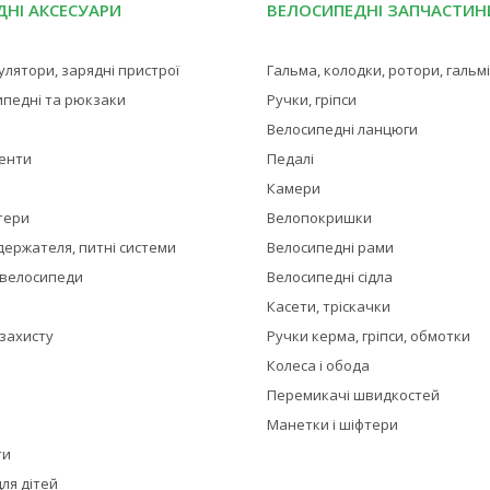
НІ АКСЕСУАРИ
ВЕЛОСИПЕДНІ ЗАПЧАСТИН
мулятори, зарядні пристрої
Гальма, колодки, ротори, гальм
ипедні та рюкзаки
Ручки, гріпси
Велосипедні ланцюги
менти
Педалі
Камери
тери
Велопокришки
держателя, питні системи
Велосипедні рами
 велосипеди
Велосипедні сідла
Касети, тріскачки
 захисту
Ручки керма, гріпси, обмотки
Колеса і обода
Перемикачі швидкостей
Манетки і шіфтери
ти
ля дітей