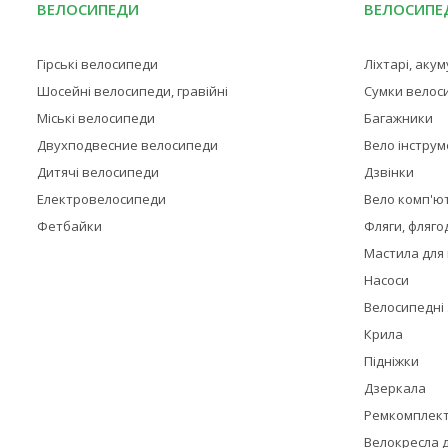
ВЕЛОСИПЕДИ
ВЕЛОСИПЕД
Гірські велосипеди
Ліхтарі, аку
Шосейні велосипеди, гравійні
Сумки велос
Міські велосипеди
Багажники
Двухподвесние велосипеди
Вело інстру
Дитячі велосипеди
Дзвінки
Електровелосипеди
Вело комп'ю
Фетбайки
Фляги, фляго
Мастила для
Насоси
Велосипедні
Крила
Підніжки
Дзеркала
Ремкомплек
Велокресла д