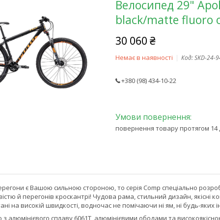
Велосипед 29" Apo
black/matte fluoro 
30 060 ₴
Немає в наявності
Код:
SKD-24-9
+380 (98) 434-10-22
повернення товару протягом 14 
ерегони є Вашою сильною стороною, то серія Comp спеціально розроб
істю й перегонів кроскантрі! Чудова рама, стильний дизайн, якісні ко
ані на високій швидкості, водночас не помічаючи ні ям, ні будь-яких 
 алюмінієвого сплаву 6061T, алюмінієвими ободами та високоякісною