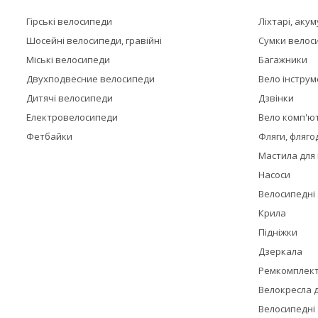
Гірські велосипеди
Ліхтарі, аку
Шосейні велосипеди, гравійні
Сумки велос
Міські велосипеди
Багажники
Двухподвесние велосипеди
Вело інстру
Дитячі велосипеди
Дзвінки
Електровелосипеди
Вело комп'ю
Фетбайки
Фляги, фляго
Мастила для
Насоси
Велосипедні
Крила
Підніжки
Дзеркала
Ремкомплек
Велокресла д
Велосипедні