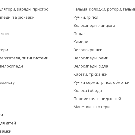
мулятори, зарядні пристрої
Гальма, колодки, ротори, гальм
ипедні та рюкзаки
Ручки, гріпси
Велосипедні ланцюги
менти
Педалі
Камери
тери
Велопокришки
держателя, питні системи
Велосипедні рами
 велосипеди
Велосипедні сідла
Касети, тріскачки
 захисту
Ручки керма, гріпси, обмотки
Колеса і обода
Перемикачі швидкостей
Манетки і шіфтери
ти
ля дітей
 замки