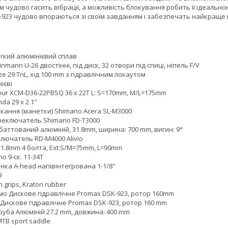
мм чудово гасить вібрації, а можливість блокування робить її ідеальн
-923 чудово впораються зі своїм завданням і забезпечать найкраще 
гкий алюмінієвий сплав
mann U-26 двостінні, під диск, 32 отвори під спиці, ніпель F/V
ze 29 TnL, хід 100 mm з гідравлічним локаутом
ієві
ur XCM-D36-22PBSQ 36 x 22T L: S=170mm, M/L=175mm
a 29 x 2.1"
кання (манетки) Shimano Acera SL-M3000
еключатель Shimano FD-T3000
 баттований алюміній, 31.8mm, ширина: 700 mm, вигин: 9°
лючатель RD-M4000 Alivio
31.8mm 4 болта, Ext:S/M=75mm, L=90mm
o 9-ск. 11-34T
нка A-head напівінтегрована 1-1/8"
9
 grips, Kraton rubber
мо Дискове гідравлічне Promax DSK-923, ротор 160mm
Дискове гідравлічне Promax DSK-923, ротор 160 mm
руба Алюміній 27.2 mm, довжина: 400 mm
MTB sport saddle