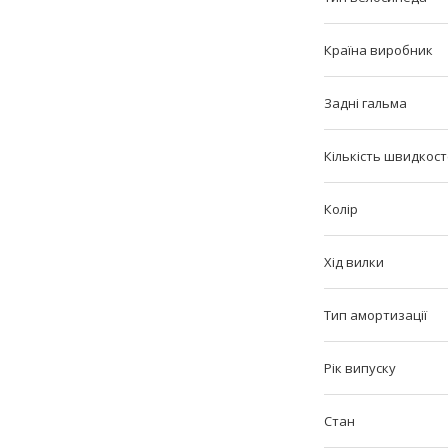
Країна виробник
Задні гальма
Кількість швидкос
Колір
Хід вилки
Тип амортизації
Рік випуску
Стан