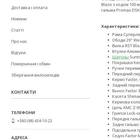
Blaze з ходом 100 
Доставка і оплата
гальма Promax DSK
Новини
Характеристики:
Статті
Рама Суперле
Ободи 29" Wein
Про нас
Вилка RST Bla
Втулки Алюмін
Відгуки
Шатуны
Sunto
Покришки Kend
Повернення і обмін
Ручки переми
Передний пер
Зберігання велосипедів
Кермо Factor,
Задний перек
Вынос Factor 
КОНТАКТИ
Касета Shiman
Кермова коло
Цепь KMC Z-9
Грипси Lock-on
Переднє галь
+380 (98) 434-10-22
Заднє гальмо 
Підсідельна т
Седло Factor 