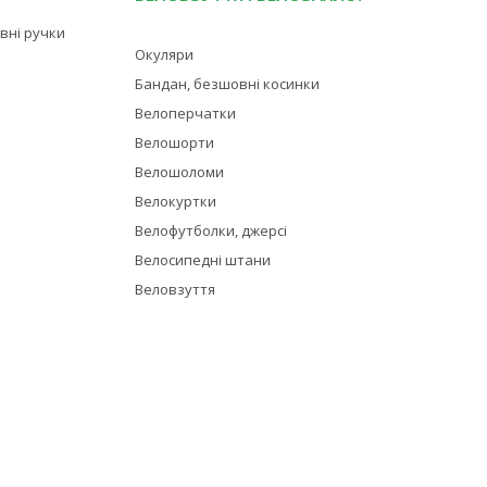
івні ручки
Окуляри
Бандан, безшовні косинки
Велоперчатки
Велошорти
Велошоломи
Велокуртки
Велофутболки, джерсі
Велосипедні штани
Веловзуття