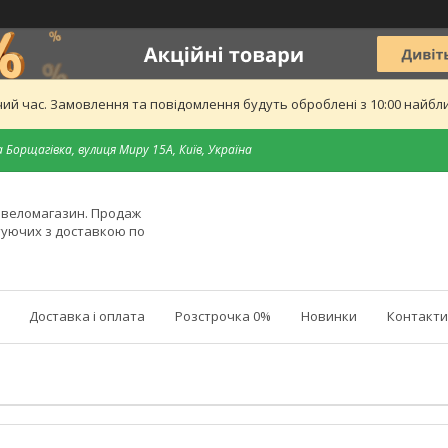
ий час. Замовлення та повідомлення будуть оброблені з 10:00 найближ
 Борщагівка, вулиця Миру 15А, Київ, Україна
й веломагазин. Продаж
туючих з доставкою по
Доставка і оплата
Розстрочка 0%
Новинки
Контакти