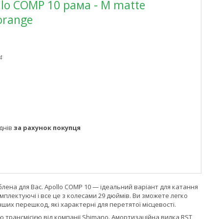
llo COMP 10 рама - M matte
orange
4
днів
за рахунок покупця
лена для Вас. Apollo COMP 10 — ідеальний варіант для катання
мплектуючі і все це з колесами 29 дюймів. Ви зможете легко
інших перешкод, які характерні для перетятої місцевості.
 трансмісією від компанії Shimano. Амортизаційна вилка RST