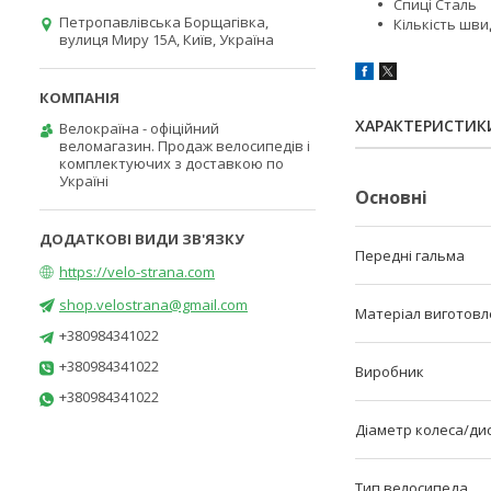
Спиці Сталь
Петропавлівська Борщагівка,
Кількість шви
вулиця Миру 15А, Київ, Україна
ХАРАКТЕРИСТИК
Велокраїна - офіційний
веломагазин. Продаж велосипедів і
комплектуючих з доставкою по
Україні
Основні
Передні гальма
https://velo-strana.com
shop.velostrana@gmail.com
Матеріал виготовл
+380984341022
+380984341022
Виробник
+380984341022
Діаметр колеса/ди
Тип велосипеда