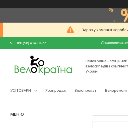
Зараз у компанії неробоч
Петропавлівська
+380 (98) 434-10-22
ВелоКраїна - офіційни
велосипедів і комплек
Україні
УСІ ТОВАРИ
Розпродаж
Велопрокат
Велоремонт