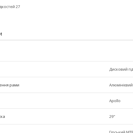
дкостей 27
И
Дисковий гі
ення рами
Алюмінієвий
Apollo
ска
29"
Гірський MT