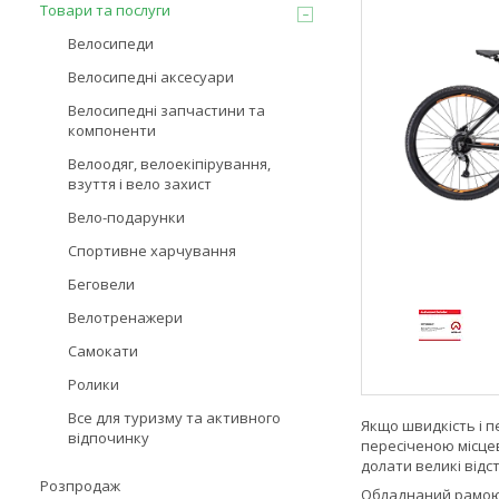
Товари та послуги
Велосипеди
Велосипедні аксесуари
Велосипедні запчастини та
компоненти
Велоодяг, велоекіпірування,
взуття і вело захист
Вело-подарунки
Спортивне харчування
Беговели
Велотренажери
Самокати
Ролики
Все для туризму та активного
Якщо швидкість і п
відпочинку
пересіченою місцев
долати великі відст
Розпродаж
Обладнаний рамою з