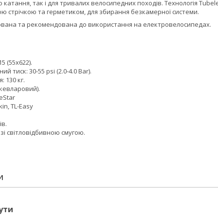
 катання, так і для тривалих велосипедних походів. Технологія Tubel
ою стрічкою та герметиком, для збирання безкамерної системи.
ована та рекомендована до використання на електровелосипедах.
15 (55x622).
 тиск: 30-55 psi (2.0-4.0 Bar).
 130 кг.
(кевларовий).
eStar
kin, TL-Easy
ів.
 зі світловідбивною смугою.
И
ути