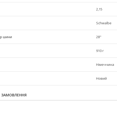
2,15
Schwalbe
тр шини
28"
910 г
Німеччина
Новий
Я ЗАМОВЛЕННЯ