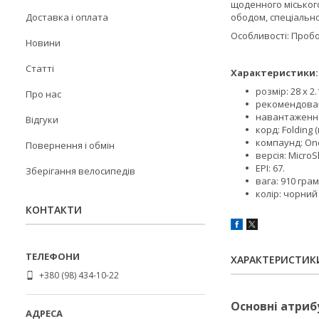
щоденного міського
ободом, спеціальн
Доставка і оплата
Особливості: Проб
Новини
Статті
Характеристики:
розмір: 28 x 2.
Про нас
рекомендований
навантаження:
Відгуки
корд: Folding 
компаунд: On
Повернення і обмін
версія: MicroS
EPI: 67.
Зберігання велосипедів
вага: 910 грам
колір: чорний
КОНТАКТИ
ХАРАКТЕРИСТИК
+380 (98) 434-10-22
Основні атриб