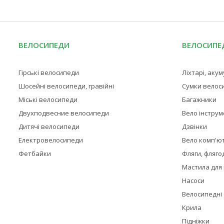
ВЕЛОСИПЕДИ
ВЕЛОСИПЕД
Гірські велосипеди
Ліхтарі, аку
Шосейні велосипеди, гравійні
Сумки велос
Міські велосипеди
Багажники
Двухподвесние велосипеди
Вело інстру
Дитячі велосипеди
Дзвінки
Електровелосипеди
Вело комп'ю
Фетбайки
Фляги, фляго
Мастила для
Насоси
Велосипедні
Крила
Підніжки