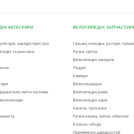
НІ АКСЕСУАРИ
ВЕЛОСИПЕДНІ ЗАПЧАСТИН
мулятори, зарядні пристрої
Гальма, колодки, ротори, гальм
ипедні та рюкзаки
Ручки, гріпси
Велосипедні ланцюги
менти
Педалі
Камери
тери
Велопокришки
держателя, питні системи
Велосипедні рами
 велосипеди
Велосипедні сідла
Касети, тріскачки
 захисту
Ручки керма, гріпси, обмотки
Колеса і обода
Перемикачі швидкостей