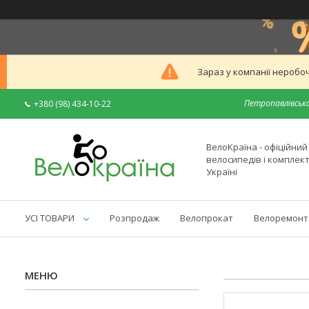
Зараз у компанії неробоч
Петропавлівська
+380 (98) 434-10-22
ВелоКраїна - офіційни
велосипедів і комплек
Україні
УСІ ТОВАРИ
Розпродаж
Велопрокат
Велоремонт