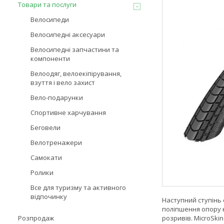
Товари та послуги
Велосипеди
Велосипедні аксесуари
Велосипедні запчастини та
компоненти
Велоодяг, велоекіпірування,
взуття і вело захист
Вело-подарунки
Спортивне харчування
Беговели
Велотренажери
Самокати
Ролики
Все для туризму та активного
відпочинку
Наступний ступінь
поліпшення опору к
розривів. MicroSki
Розпродаж