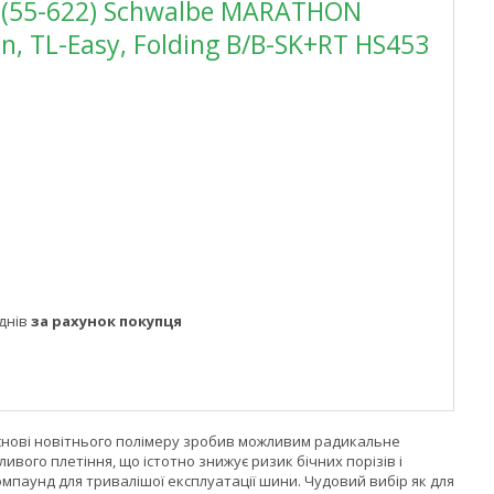
 (55-622) Schwalbe MARATHON
, TL-Easy, Folding B/B-SK+RT HS453
днів
за рахунок покупця
основі новітнього полімеру зробив можливим радикальне
вого плетіння, що істотно знижує ризик бічних порізів і
омпаунд для тривалішої експлуатації шини. Чудовий вибір як для