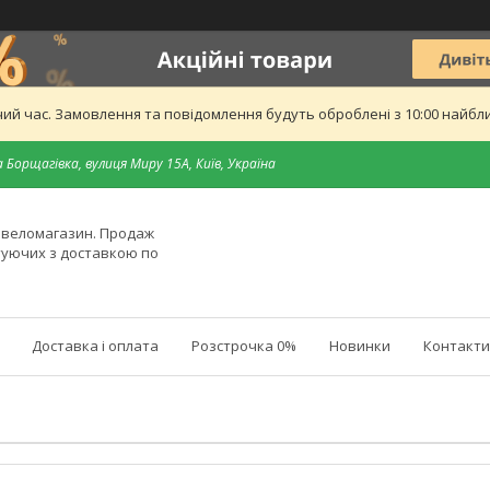
ий час. Замовлення та повідомлення будуть оброблені з 10:00 найближ
 Борщагівка, вулиця Миру 15А, Київ, Україна
й веломагазин. Продаж
туючих з доставкою по
Доставка і оплата
Розстрочка 0%
Новинки
Контакти