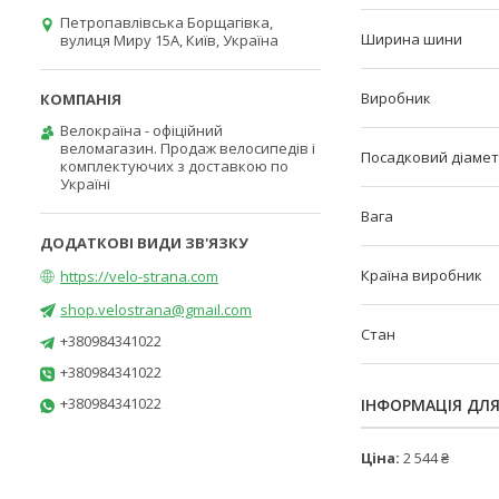
Петропавлівська Борщагівка,
Ширина шини
вулиця Миру 15А, Київ, Україна
Виробник
Велокраїна - офіційний
веломагазин. Продаж велосипедів і
Посадковий діаме
комплектуючих з доставкою по
Україні
Вага
Країна виробник
https://velo-strana.com
shop.velostrana@gmail.com
Стан
+380984341022
+380984341022
+380984341022
ІНФОРМАЦІЯ ДЛ
Ціна:
2 544 ₴