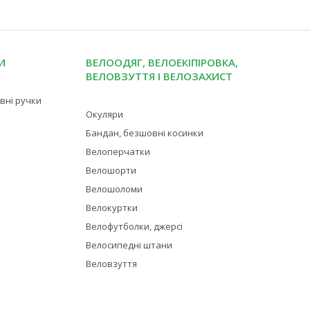
И
ВЕЛООДЯГ, ВЕЛОЕКІПІРОВКА,
ВЕЛОВЗУТТЯ І ВЕЛОЗАХИСТ
івні ручки
Окуляри
Бандан, безшовні косинки
Велоперчатки
Велошорти
Велошоломи
Велокуртки
Велофутболки, джерсі
Велосипедні штани
Веловзуття