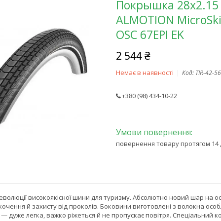
Покрышка 28x2.15
ALMOTION MicroSkin
OSC 67EPI EK
2 544 ₴
Немає в наявності
Код:
TIR-42-56
+380 (98) 434-10-22
повернення товару протягом 14 
 еволюції високоякісної шини для туризму. Абсолютно новий шар на 
очення й захисту від проколів. Боковини виготовлені з волокна особли
n — дуже легка, важко ріжеться й не пропускає повітря. Спеціальний к