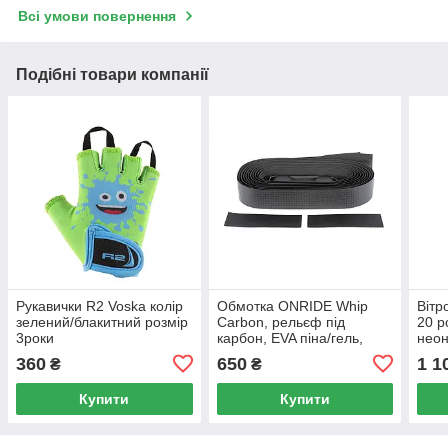
Всі умови повернення
Подібні товари компанії
Рукавички R2 Voska колір
Обмотка ONRIDE Whip
Вітр
зелений/блакитний розмір
Carbon, рельєф під
20 р
3роки
карбон, EVA піна/гель,
неон
30x1900x2,5, чорний
(мал
360
650
1 1
₴
₴
S)
Купити
Купити