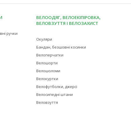
И
ВЕЛООДЯГ, ВЕЛОЕКІПІРОВКА,
ВЕЛОВЗУТТЯ І ВЕЛОЗАХИСТ
івні ручки
Окуляри
Бандан, безшовні косинки
Велоперчатки
Велошорти
Велошоломи
Велокуртки
Велофутболки, джерсі
Велосипедні штани
Веловзуття