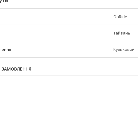
ути
OnRide
Тайвань
чення
Кульковий
Я ЗАМОВЛЕННЯ