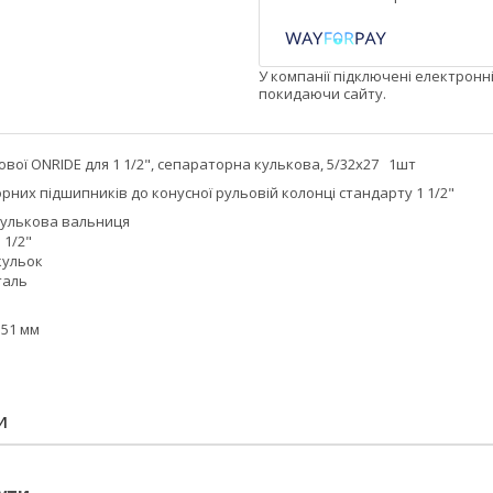
У компанії підключені електронн
покидаючи сайту.
вої ONRIDE для 1 1/2", сепараторна кулькова, 5/32x27 1шт
них підшипників до конусної рульовій колонці стандарту 1 1/2"
кулькова вальниця
 1/2"
 кульок
таль
 51 мм
И