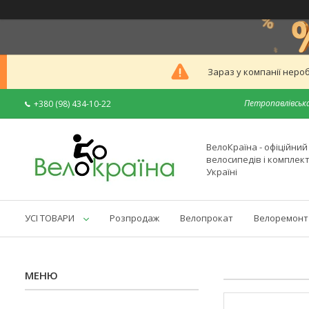
Зараз у компанії неро
Петропавлівська
+380 (98) 434-10-22
ВелоКраїна - офіційни
велосипедів і комплек
Україні
УСІ ТОВАРИ
Розпродаж
Велопрокат
Велоремонт