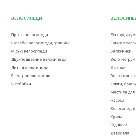
ВЕЛОСИПЕДИ
ВЕЛОСИПЕД
Гірські велосипеди
Ліхтарі, аку
Шосейні велосипеди, гравійні
Сумки велос
Міські велосипеди
Багажники
Двухподвесние велосипеди
Вело інстру
Дитячі велосипеди
Дзвінки
Електровелосипеди
Вело комп'ю
Фетбайки
Фляги, фляго
Мастила для
Насоси
Велосипедні
Крила
Підніжки
Дзеркала