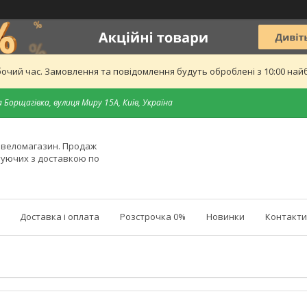
бочий час. Замовлення та повідомлення будуть оброблені з 10:00 найб
 Борщагівка, вулиця Миру 15А, Київ, Україна
й веломагазин. Продаж
туючих з доставкою по
Доставка і оплата
Розстрочка 0%
Новинки
Контакти