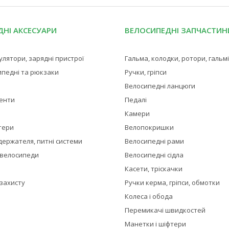
НІ АКСЕСУАРИ
ВЕЛОСИПЕДНІ ЗАПЧАСТИН
мулятори, зарядні пристрої
Гальма, колодки, ротори, гальм
ипедні та рюкзаки
Ручки, гріпси
Велосипедні ланцюги
менти
Педалі
Камери
тери
Велопокришки
держателя, питні системи
Велосипедні рами
 велосипеди
Велосипедні сідла
Касети, тріскачки
 захисту
Ручки керма, гріпси, обмотки
Колеса і обода
Перемикачі швидкостей
Манетки і шіфтери