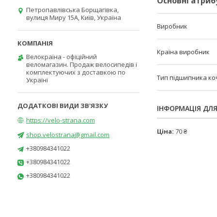
Основні атриб
Петропавлівська Борщагівка,
вулиця Миру 15А, Київ, Україна
Виробник
Країна виробник
Велокраїна - офіційний
веломагазин. Продаж велосипедів і
комплектуючих з доставкою по
Тип підшипника ко
Україні
ІНФОРМАЦІЯ ДЛ
https://velo-strana.com
Ціна:
70 ₴
shop.velostrana@gmail.com
+380984341022
+380984341022
+380984341022