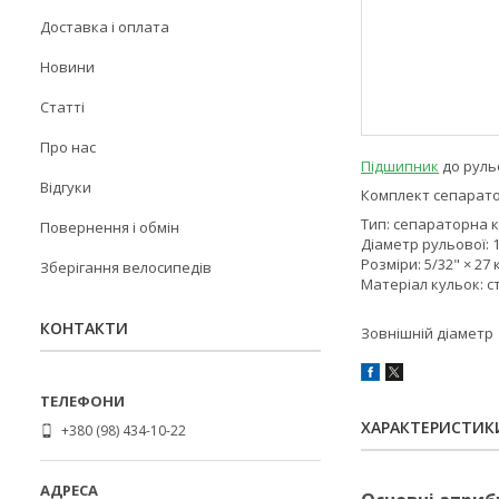
Доставка і оплата
Новини
Статті
Про нас
Підшипник
до рульо
Відгуки
Комплект сепаратор
Тип: сепараторна 
Повернення і обмін
Діаметр рульової: 1
Розміри: 5/32" × 27
Зберігання велосипедів
Матеріал кульок: с
КОНТАКТИ
Зовнішній діаметр
ХАРАКТЕРИСТИК
+380 (98) 434-10-22