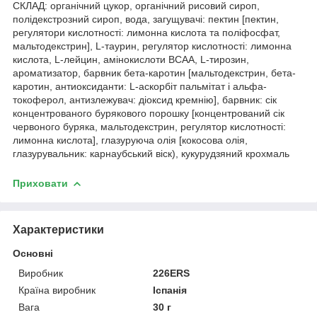
СКЛАД: органічний цукор, органічний рисовий сироп,
полідекстрозний сироп, вода, загущувачі: пектин [пектин,
регулятори кислотності: лимонна кислота та поліфосфат,
мальтодекстрин], L-таурин, регулятор кислотності: лимонна
кислота, L-лейцин, амінокислоти BCAA, L-тирозин,
ароматизатор, барвник бета-каротин [мальтодекстрин, бета-
каротин, антиоксиданти: L-аскорбіт пальмітат і альфа-
токоферол, антизлежувач: діоксид кремнію], барвник: сік
концентрованого бурякового порошку [концентрований сік
червоного буряка, мальтодекстрин, регулятор кислотності:
лимонна кислота], глазуруюча олія [кокосова олія,
глазурувальник: карнаубський віск), кукурудзяний крохмаль
Приховати
Характеристики
Основні
Виробник
226ERS
Країна виробник
Іспанія
Вага
30 г