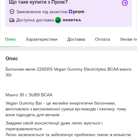
Що таке купити з Пром?
Замовлення під захистом
Доступна доставка
Опис
Характеристики
Доставка
Оплата
Умови п
Опис
Батончик-желе 226ERS Vegan Gummy Electrolytes BCAA манго
30г
Манго 30 г, SUB9 BCAA
Vegan Gummy Bar - це желейні енергетичні батончики,
виготовлені з високоякісної суміші вуглеводів і пектину, тому
вони підходять для веганів
Завдяки своїй консистенції дуже легко жуються і
перетравлюються
Легко засвоюються та забезпечує приблизно такою ж кількістю