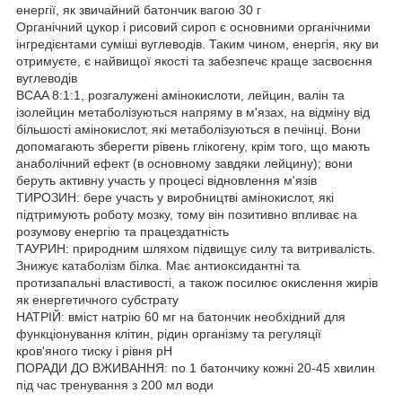
енергії, як звичайний батончик вагою 30 г
Органічний цукор і рисовий сироп є основними органічними
інгредієнтами суміші вуглеводів. Таким чином, енергія, яку ви
отримуєте, є найвищої якості та забезпечє краще засвоєння
вуглеводів
BCAA 8:1:1, розгалужені амінокислоти, лейцин, валін та
ізолейцин метаболізуються напряму в м'язах, на відміну від
більшості амінокислот, які метаболізуються в печінці. Вони
допомагають зберегти рівень глікогену, крім того, що мають
анаболічний ефект (в основному завдяки лейцину); вони
беруть активну участь у процесі відновлення м'язів
ТИРОЗИН: бере участь у виробництві амінокислот, які
підтримують роботу мозку, тому він позитивно впливає на
розумову енергію та працездатність
ТАУРИН: природним шляхом підвищує силу та витривалість.
Знижує катаболізм білка. Має антиоксидантні та
протизапальні властивості, а також посилює окислення жирів
як енергетичного субстрату
НАТРІЙ: вміст натрію 60 мг на батончик необхідний для
функціонування клітин, рідин організму та регуляції
кров'яного тиску і рівня pH
ПОРАДИ ДО ВЖИВАННЯ: по 1 батончику кожні 20-45 хвилин
під час тренування з 200 мл води