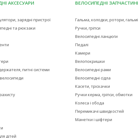
НІ АКСЕСУАРИ
ВЕЛОСИПЕДНІ ЗАПЧАСТИН
мулятори, зарядні пристрої
Гальма, колодки, ротори, гальм
ипедні та рюкзаки
Ручки, гріпси
Велосипедні ланцюги
менти
Педалі
Камери
тери
Велопокришки
держателя, питні системи
Велосипедні рами
 велосипеди
Велосипедні сідла
Касети, тріскачки
 захисту
Ручки керма, гріпси, обмотки
Колеса і обода
Перемикачі швидкостей
Манетки і шіфтери
ти
ля дітей