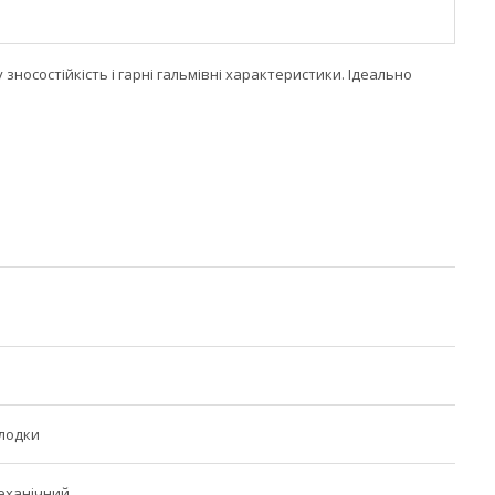
зносостійкість і гарні гальмівні характеристики. Ідеально
олодки
еханічний