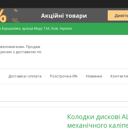
 Борщагівка, вулиця Миру 15А, Київ, Україна
й веломагазин. Продаж
туючих з доставкою по
Доставка і оплата
Розстрочка 0%
Новинки
Контакти
Колодки дискові A
механічного каліпе