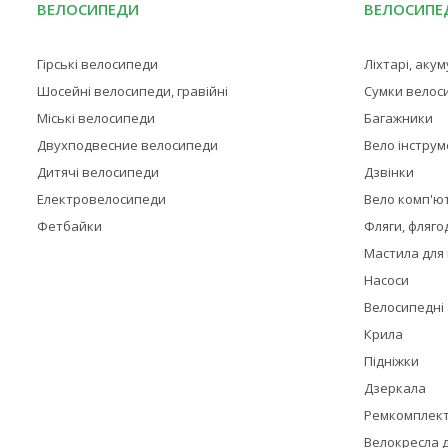
ВЕЛОСИПЕДИ
ВЕЛОСИПЕД
Гірські велосипеди
Ліхтарі, аку
Шосейні велосипеди, гравійні
Сумки велос
Міські велосипеди
Багажники
Двухподвесние велосипеди
Вело інстру
Дитячі велосипеди
Дзвінки
Електровелосипеди
Вело комп'ю
Фетбайки
Фляги, фляго
Мастила для
Насоси
Велосипедні
Крила
Підніжки
Дзеркала
Ремкомплек
Велокресла д