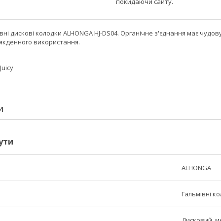
покидаючи сайту.
вні дискові колодки ALHONGA HJ-DS04. Органічне з'єднання має чудову 
сякденного використання.
Juicy
И
ути
ALHONGA
Гальмівні к
Дисковий, м