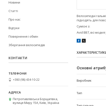
Новини
Статті
Велосипедні гальмі
Про нас
підходять для пов
Сумісні з:
Відгуки
Avid BB7, всі моделі 
Повернення і обмін
Зберігання велосипедів
ХАРАКТЕРИСТИК
КОНТАКТИ
Основні атриб
+380 (98) 434-10-22
Виробник
Тип
Петропавлівська Борщагівка,
вулиця Миру 15А, Київ, Україна
Тип гальма