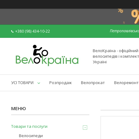
Петропавлівська
+380 (98) 434-10-22
ВелоКраїна - офіційни
велосипедів і комплек
Україні
УСІ ТОВАРИ
Розпродаж
Велопрокат
Велоремонт
Товари та послуги
Велосипеди