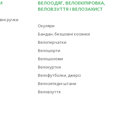
И
ВЕЛООДЯГ, ВЕЛОЕКІПІРОВКА,
ВЕЛОВЗУТТЯ І ВЕЛОЗАХИСТ
івні ручки
Окуляри
Бандан, безшовні косинки
Велоперчатки
Велошорти
Велошоломи
Велокуртки
Велофутболки, джерсі
Велосипедні штани
Веловзуття