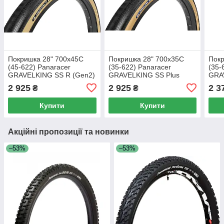
Покришка 28" 700x45C
Покришка 28" 700x35C
Покр
(45-622) Panaracer
(35-622) Panaracer
(35-
GRAVELKING SS R (Gen2)
GRAVELKING SS Plus
GRA
Folding TLR 120TPI
(Gen2) Folding TLR
Fold
2 925
2 925
2 3
₴
₴
black/amber
120TPI black/brown
Купити
Купити
Акційні пропозиції та новинки
–53%
–53%