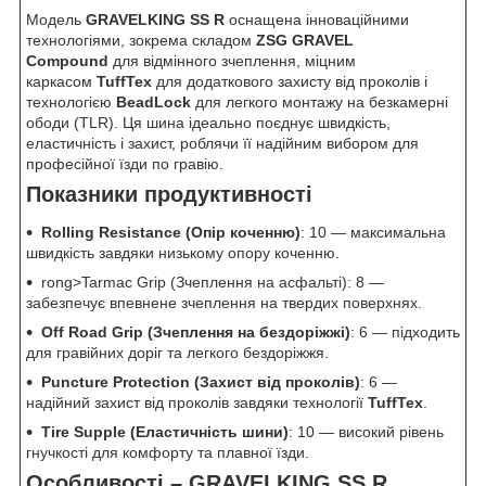
Модель
GRAVELKING SS R
оснащена інноваційними
технологіями, зокрема складом
ZSG GRAVEL
Compound
для відмінного зчеплення, міцним
каркасом
TuffTex
для додаткового захисту від проколів і
технологією
BeadLock
для легкого монтажу на безкамерні
ободи (TLR). Ця шина ідеально поєднує швидкість,
еластичність і захист, роблячи її надійним вибором для
професійної їзди по гравію.
Показники продуктивності
Rolling Resistance (Опір коченню)
: 10 — максимальна
швидкість завдяки низькому опору коченню.
rong>Tarmac Grip (Зчеплення на асфальті): 8 —
забезпечує впевнене зчеплення на твердих поверхнях.
Off Road Grip (Зчеплення на бездоріжжі)
: 6 — підходить
для гравійних доріг та легкого бездоріжжя.
Puncture Protection (Захист від проколів)
: 6 —
надійний захист від проколів завдяки технології
TuffTex
.
Tire Supple (Еластичність шини)
: 10 — високий рівень
гнучкості для комфорту та плавної їзди.
Особливості –
GRAVELKING SS R