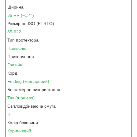
Ширина
35 мм (~1.4")
Розмір по ISO (ETRTO)
35-622
Тип протектора
Напівслік
Призначення
Гравійні
Корд
Folding (кевларовий)
Безкамерне використання
Так (tubeless)
Світловідбиваюча смуга
Ні
Колір боковини
Коричневий