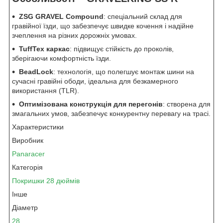
ZSG GRAVEL Compound
: спеціальний склад для
гравійної їзди, що забезпечує швидке кочення і надійне
зчеплення на різних дорожніх умовах.
TuffTex каркас
: підвищує стійкість до проколів,
зберігаючи комфортність їзди.
BeadLock
: технологія, що полегшує монтаж шини на
сучасні гравійні ободи, ідеальна для безкамерного
використання (TLR).
Оптимізована конструкція для перегонів
: створена для
змагальних умов, забезпечує конкурентну перевагу на трасі.
Характеристики
Виробник
Panaracer
Категорiя
Покришки 28 дюймів
Інше
Діаметр
28