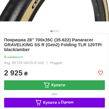
Покришка 28" 700x35C (35-622) Panaracer
GRAVELKING SS R (Gen2) Folding TLR 120TPI
black/amber
В наявності
Код: RF735-GKSS-R-SX2
Роздріб
2 925
₴
Купити
або
Купити з