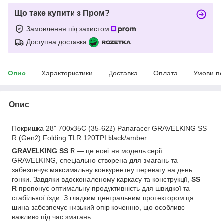
Що таке купити з Пром?
Замовлення під захистом
Доступна доставка
Опис
Характеристики
Доставка
Оплата
Умови п
Опис
Покришка 28" 700x35C (35-622) Panaracer GRAVELKING SS
R (Gen2) Folding TLR 120TPI black/amber
GRAVELKING SS R
— це новітня модель серії
GRAVELKING, спеціально створена для змагань та
забезпечує максимальну конкурентну перевагу на день
гонки. Завдяки вдосконаленому каркасу та конструкції,
SS
R
пропонує оптимальну продуктивність для швидкої та
стабільної їзди. З гладким центральним протектором ця
шина забезпечує низький опір коченню, що особливо
важливо під час змагань.