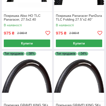
Покришка Aliso HO TLC
Покришка Panaracer PanDura
Panaracer, 27.5x2.40
TLC Folding 27.5˝x2.40˝
В наявності
В наявності
975
975
₴
₴
2 080 ₴
2 080 ₴
Купити
Купити
Топ продажів
–38%
Топ продажів
–34%
Покришка GRAVELKING SK+
Покрышка GRAVELKING SK+