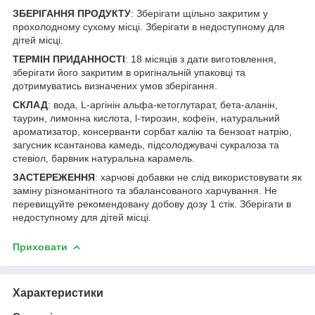
ЗБЕРІГАННЯ ПРОДУКТУ
: Зберігати щільно закритим у
прохолодному сухому місці. Зберігати в недоступному для
дітей місці.
ТЕРМІН ПРИДАННОСТІ
: 18 місяців з дати виготовлення,
зберігати його закритим в оригінальній упаковці та
дотримуватись визначених умов зберігання.
СКЛАД
: вода, L-аргінін альфа-кетоглутарат, бета-аланін,
таурин, лимонна кислота, l-тирозин, кофеїн, натуральний
ароматизатор, консерванти сорбат калію та бензоат натрію,
загусник ксантанова камедь, підсолоджувачі сукралоза та
стевіол, барвник натуральна карамель.
ЗАСТЕРЕЖЕННЯ
: харчові добавки не слід використовувати як
заміну різноманітного та збалансованого харчування. Не
перевищуйте рекомендовану добову дозу 1 стік. Зберігати в
недоступному для дітей місці.
Приховати
Характеристики