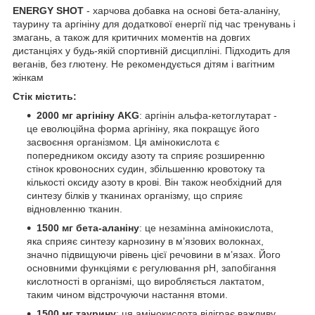
ENERGY SHOT
- харчова добавка на основі бета-аланіну,
таурину та аргініну для додаткової енергії під час тренувань і
змагань, а також для критичних моментів на довгих
дистанціях у будь-якій спортивній дисципліні. Підходить для
веганів, без глютену. Не рекомендується дітям і вагітним
жінкам
Стік містить:
2000 мг аргініну AKG
: аргінін альфа-кетоглутарат -
це еволюційна форма аргініну, яка покращує його
засвоєння організмом. Ця амінокислота є
попередником оксиду азоту та сприяє розширенню
стінок кровоносних судин, збільшенню кровотоку та
кількості оксиду азоту в крові. Він також необхідний для
синтезу білків у тканинах організму, що сприяє
відновленню тканин.
1500 мг бета-аланіну
: це незамінна амінокислота,
яка сприяє синтезу карнозину в м’язових волокнах,
значно підвищуючи рівень цієї речовини в м’язах. Його
основними функціями є регулювання рН, запобігання
кислотності в організмі, що виробляється лактатом,
таким чином відстрочуючи настання втоми.
1500 мг таурину
: ця амінокислота відіграє важливу