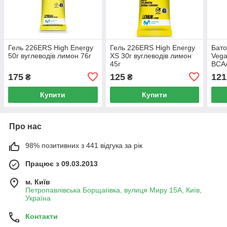
Гель 226ERS High Energy
Гель 226ERS High Energy
Бат
50г вуглеводів лимон 76г
XS 30г вуглеводів лимон
Vega
45г
BCAA
175
125
121
₴
₴
Купити
Купити
Про нас
98% позитивних з 441 відгука за рік
Працює з 09.03.2013
м. Київ
Петропавлівська Борщагівка, вулиця Миру 15А, Київ,
Україна
Контакти