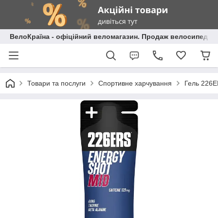
ВелоКраїна - офіційний веломагазин. Продаж велосипедів і
Товари та послуги
Спортивне харчування
Гель 226E