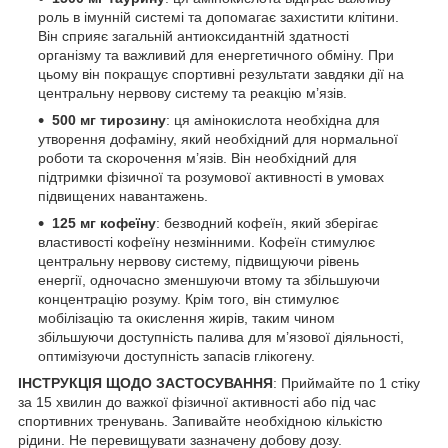
роль в імунній системі та допомагає захистити клітини.
Він сприяє загальній антиоксидантній здатності
організму та важливий для енергетичного обміну. При
цьому він покращує спортивні результати завдяки дії на
центральну нервову систему та реакцію м’язів.
500 мг тирозину
: ця амінокислота необхідна для
утворення дофаміну, який необхідний для нормальної
роботи та скорочення м’язів. Він необхідний для
підтримки фізичної та розумової активності в умовах
підвищених навантажень.
125 мг кофеїну
: безводний кофеїн, який зберігає
властивості кофеїну незмінними. Кофеїн стимулює
центральну нервову систему, підвищуючи рівень
енергії, одночасно зменшуючи втому та збільшуючи
концентрацію розуму. Крім того, він стимулює
мобілізацію та окислення жирів, таким чином
збільшуючи доступність палива для м’язової діяльності,
оптимізуючи доступність запасів глікогену.
ІНСТРУКЦІЯ ЩОДО ЗАСТОСУВАННЯ
: Приймайте по 1 стіку
за 15 хвилин до важкої фізичної активності або під час
спортивних тренувань. Запивайте необхідною кількістю
рідини. Не перевищувати зазначену добову дозу.