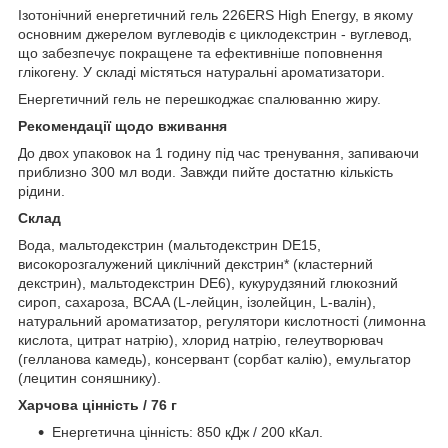
Ізотонічний енергетичний гель 226ERS High Energy, в якому
основним джерелом вуглеводів є циклодекстрин - вуглевод,
що забезпечує покращене та ефективніше поповнення
глікогену. У складі містяться натуральні ароматизатори.
Енергетичний гель не перешкоджає спалюванню жиру.
Рекомендації щодо вживання
До двох упаковок на 1 годину під час тренування, запиваючи
приблизно 300 мл води. Завжди пийте достатню кількість
рідини.
Склад
Вода, мальтодекстрин (мальтодекстрин DE15,
високорозгалужений циклічний декстрин* (кластерний
декстрин), мальтодекстрин DE6), кукурудзяний глюкозний
сироп, сахароза, BCAA (L-лейцин, ізолейцин, L-валін),
натуральний ароматизатор, регулятори кислотності (лимонна
кислота, цитрат натрію), хлорид натрію, гелеутворювач
(гелланова камедь), консервант (сорбат калію), емульгатор
(лецитин соняшнику).
Харчова цінність / 76 г
Енергетична цінність: 850 кДж / 200 кКал.