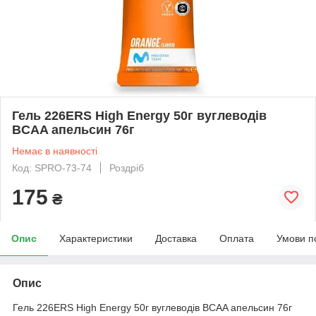
Гель 226ERS High Energy 50г вуглеводів
BCAA апельсин 76г
Немає в наявності
Код: SPRO-73-74
Роздріб
175
₴
Опис
Характеристики
Доставка
Оплата
Умови п
Опис
Гель 226ERS High Energy 50г вуглеводів BCAA апельсин 76г