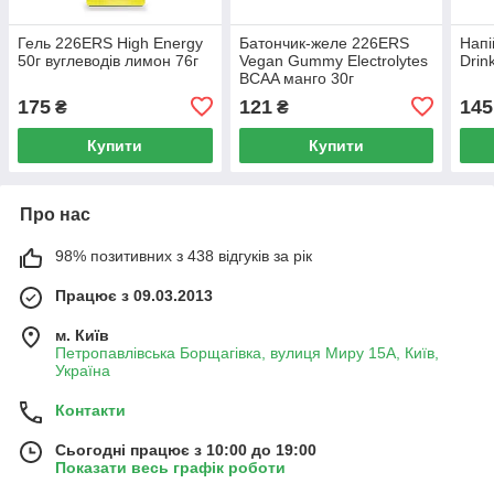
Гель 226ERS High Energy
Батончик-желе 226ERS
Напі
50г вуглеводів лимон 76г
Vegan Gummy Electrolytes
Drin
BCAA манго 30г
175
121
145
₴
₴
Купити
Купити
Про нас
98% позитивних з 438 відгуків за рік
Працює з 09.03.2013
м. Київ
Петропавлівська Борщагівка, вулиця Миру 15А, Київ,
Україна
Контакти
Сьогодні працює з 10:00 до 19:00
Показати весь графік роботи