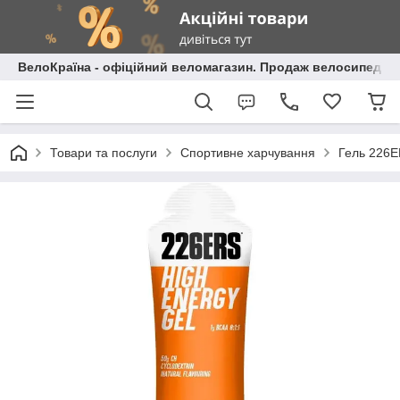
ВелоКраїна - офіційний веломагазин. Продаж велосипедів і
Товари та послуги
Спортивне харчування
Гель 226E