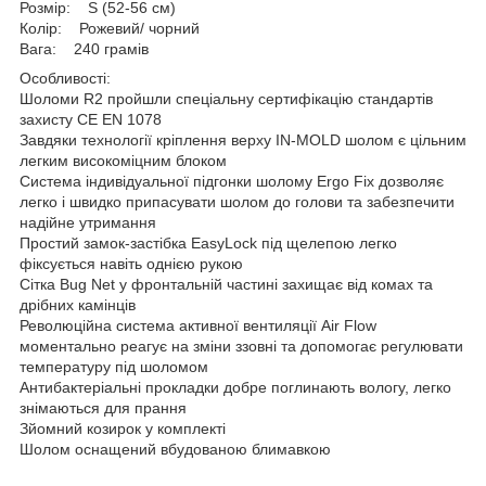
Розмір: S (52-56 см)
Колір: Рожевий/ чорний
Вага: 240 грамів
Особливості:
Шоломи R2 пройшли спеціальну сертифікацію стандартів
захисту CE EN 1078
Завдяки технології кріплення верху IN-MOLD шолом є цільним
легким високоміцним блоком
Система індивідуальної підгонки шолому Ergo Fix дозволяє
легко і швидко припасувати шолом до голови та забезпечити
надійне утримання
Простий замок-застібка EasyLock під щелепою легко
фіксується навіть однією рукою
Сітка Bug Net у фронтальній частині захищає від комах та
дрібних камінців
Революційна система активної вентиляції Air Flow
моментально реагує на зміни ззовні та допомогає регулювати
температуру під шоломом
Антибактеріальні прокладки добре поглинають вологу, легко
знімаються для прання
Зйомний козирок у комплекті
Шолом оснащений вбудованою блимавкою