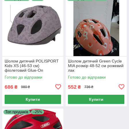
Шолом дитячий POLISPORT
Шолом дитячий Green Cycle
Kids XS (46-53 см)
MIA розмір 48-52 см рожевий
фіолетовий Glue-On
лак
Готово до відправки
Готово до відправки
686
552
₴
₴
980 ₴
736 ₴
Купити
Купити
Топ продажів
–25%