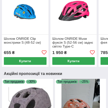
Шолом ONRIDE Clip
Шолом ONRIDE Muse
Шол
монстрики S (48-52 см)
фуксія S (52-56 см) заднє
фея 
світло Type-C
655
1 950
785
₴
₴
Купити
Купити
Акційні пропозиції та новинки
Топ продажів
–30%
Топ продажів
–25%