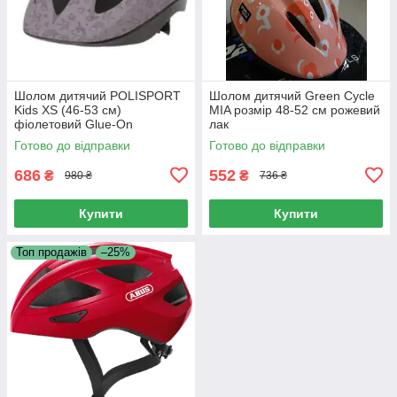
Шолом дитячий POLISPORT
Шолом дитячий Green Cycle
Kids XS (46-53 см)
MIA розмір 48-52 см рожевий
фіолетовий Glue-On
лак
Готово до відправки
Готово до відправки
686
552
₴
₴
980 ₴
736 ₴
Купити
Купити
Топ продажів
–25%