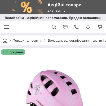
ВелоКраїна - офіційний веломагазин. Продаж велосипедів і
Товари та послуги
Велоодяг, велоекіпірування, взуття і 
Топ продажів