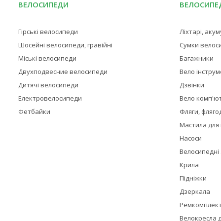
ВЕЛОСИПЕДИ
ВЕЛОСИПЕД
Гірські велосипеди
Ліхтарі, аку
Шосейні велосипеди, гравійні
Сумки велос
Міські велосипеди
Багажники
Двухподвесние велосипеди
Вело інстру
Дитячі велосипеди
Дзвінки
Електровелосипеди
Вело комп'ю
Фетбайки
Фляги, фляго
Мастила для
Насоси
Велосипедні
Крила
Підніжки
Дзеркала
Ремкомплек
Велокресла д