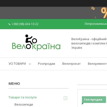
Петропавлівська
+380 (98) 434-10-22
ВелоКраїна - офіційни
велосипедів і комплек
Україні
УСІ ТОВАРИ
Розпродаж
Велопрокат
Велоремонт
Товари та послуги
Топ продаж
Велосипеди