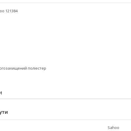
oo 121384
логозахищений поліестер
И
ути
Sahoo