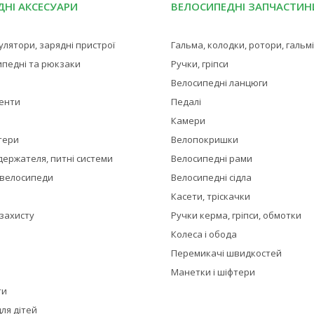
НІ АКСЕСУАРИ
ВЕЛОСИПЕДНІ ЗАПЧАСТИН
мулятори, зарядні пристрої
Гальма, колодки, ротори, гальм
ипедні та рюкзаки
Ручки, гріпси
Велосипедні ланцюги
менти
Педалі
Камери
тери
Велопокришки
держателя, питні системи
Велосипедні рами
 велосипеди
Велосипедні сідла
Касети, тріскачки
 захисту
Ручки керма, гріпси, обмотки
Колеса і обода
Перемикачі швидкостей
Манетки і шіфтери
ти
ля дітей