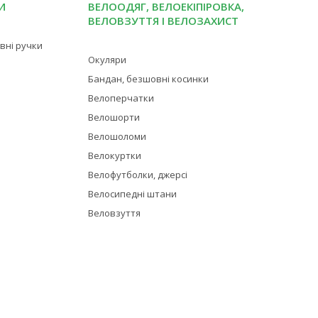
И
ВЕЛООДЯГ, ВЕЛОЕКІПІРОВКА,
ВЕЛОВЗУТТЯ І ВЕЛОЗАХИСТ
івні ручки
Окуляри
Бандан, безшовні косинки
Велоперчатки
Велошорти
Велошоломи
Велокуртки
Велофутболки, джерсі
Велосипедні штани
Веловзуття