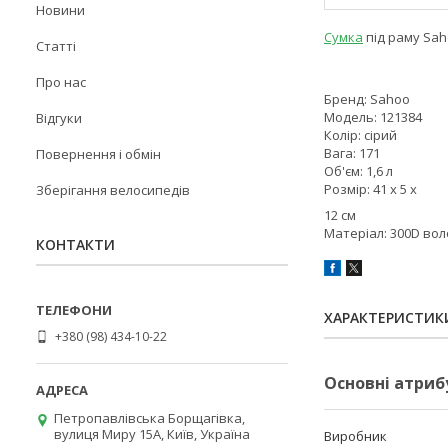
Новини
Сумка
під раму Sah
Статті
Про нас
Бренд: Sahoo
Модель: 121384
Відгуки
Колір: сірий
Вага: 171
Повернення і обмін
Об'єм: 1,6 л
Розмір: 41 х 5 х
Зберігання велосипедів
12 см
Матеріал: 300D во
КОНТАКТИ
ХАРАКТЕРИСТИК
+380 (98) 434-10-22
Основні атриб
Петропавлівська Борщагівка,
вулиця Миру 15А, Київ, Україна
Виробник