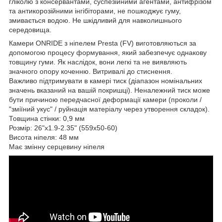
гліколю з консервантами, суспезійними агентами, антифрізом
та антикорозійними інгібіторами, не пошкоджує гуму,
змивається водою. Не шкідливий для навколишнього
середовища.
Камери ONRIDE з ніпелем Presta (FV) виготовляються за
допомогою процесу формування, який забезпечує однакову
товщину гуми. Як наслідок, вони легкі та не виявляють
значного опору коченню. Витривалі до стиснення.
Важливо підтримувати в камері тиск (діапазон номінальних
значень вказаний на вашій покришці). Неналежний тиск може
бути причиною передчасної деформації камери (проколи /
"зміїний укус" / руйнація матеріалу через утворення складок).
Товщина стінки: 0,9 мм
Розмір: 26"x1.9-2.35" (559x50-60)
Висота ніпеля: 48 мм
Має змінну серцевину ніпеля