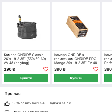
Камера ONRIDE Classic
Камера ONRIDE з
Кам
26"x1.9-2.35" (559x50-60)
герметиком ONRIDE PRO
гер
AV 48 (polybag)
Mango 29x1.9-2.35" FV 48
Perf
RVC, герметизує проколи
(622
190
390
380
₴
₴
до 4 мм
Купити
Купити
Про нас
98% позитивних з 436 відгуків за рік
Працює з 09.03.2013