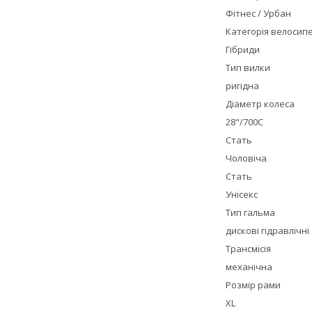
Фітнес / Урбан
Категорія велосип
Гібриди
Тип вилки
ригідна
Діаметр колеса
28"/700С
Стать
Чоловіча
Стать
Унісекс
Тип гальма
дискові гідравлічні
Трансмісія
механічна
Розмір рами
XL