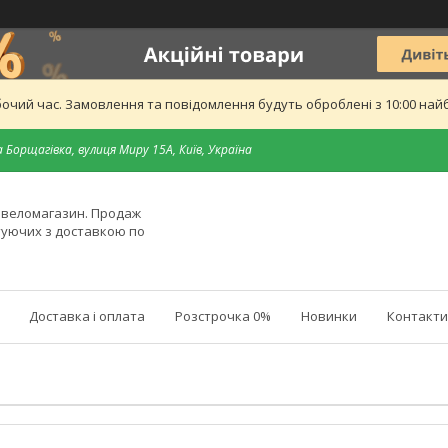
бочий час. Замовлення та повідомлення будуть оброблені з 10:00 найб
 Борщагівка, вулиця Миру 15А, Київ, Україна
й веломагазин. Продаж
туючих з доставкою по
Доставка і оплата
Розстрочка 0%
Новинки
Контакти