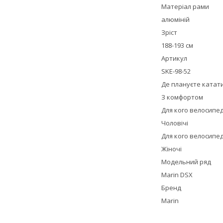
Матеріал рами
алюміній
Зріст
188-193 см
Артикул
SKE-98-52
Де плануєте катат
З комфортом
Для кого велосипе
Чоловічі
Для кого велосипе
Жіночі
Модельний ряд
Marin DSX
Бренд
Marin