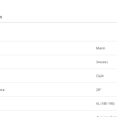
И
Marin
Унісекс
США
ска
28"
XL (185-195)