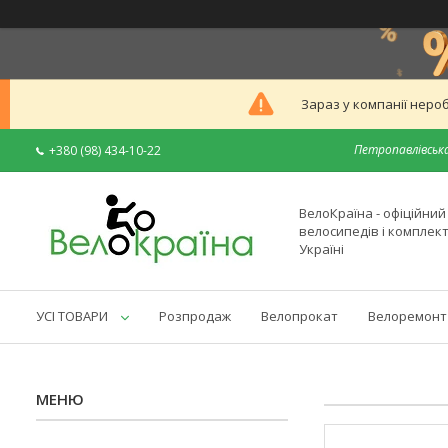
Зараз у компанії неро
Петропавлівська
+380 (98) 434-10-22
ВелоКраїна - офіційни
велосипедів і комплек
Україні
УСІ ТОВАРИ
Розпродаж
Велопрокат
Велоремонт