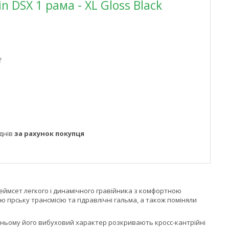
n DSX 1 рама - XL Gloss Black
2
днів
за рахунок покупця
фреймсет легкого і динамічного гравійника з комфортною
гірську трансмісію та гідравлічні гальма, а також поміняли
жньому його вибуховий характер розкривають кросс-кантрійні