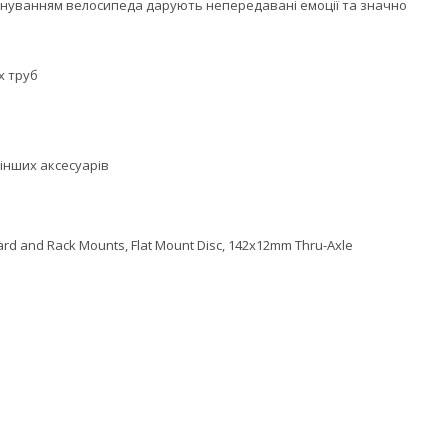
мпонуванням велосипеда дарують непередавані емоції та значно
х труб
 інших аксесуарів
ard and Rack Mounts, Flat Mount Disc, 142x12mm Thru-Axle