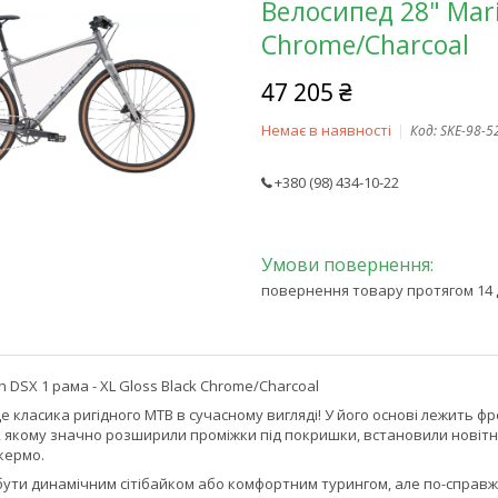
Велосипед 28" Mari
Chrome/Charcoal
47 205 ₴
Немає в наявності
Код:
SKE-98-5
+380 (98) 434-10-22
повернення товару протягом 14 
n DSX 1 рама - XL Gloss Black Chrome/Charcoal
 це класика ригідного MTB в сучасному вигляді! У його основі лежить 
, якому значно розширили проміжки під покришки, встановили новітню 
кермо.
бути динамічним сітібайком або комфортним турингом, але по-справ