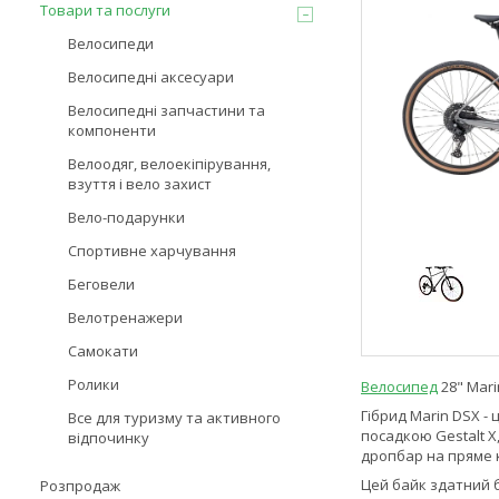
Товари та послуги
Велосипеди
Велосипедні аксесуари
Велосипедні запчастини та
компоненти
Велоодяг, велоекіпірування,
взуття і вело захист
Вело-подарунки
Спортивне харчування
Беговели
Велотренажери
Самокати
Ролики
Велосипед
28" Mari
Гібрид Marin DSX -
Все для туризму та активного
посадкою Gestalt X
відпочинку
дропбар на пряме 
Цей байк здатний 
Розпродаж