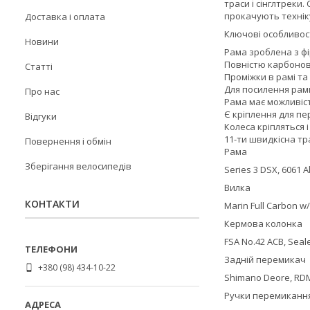
траси і сінглтреки
прокачують технік
Доставка і оплата
Ключові особливост
Новини
Рама зроблена з фі
Повністю карбонов
Статті
Проміжки в рамі та
Для посилення рам
Про нас
Рама має можливіс
Є кріплення для пе
Відгуки
Колеса кріпляться і
11-ти швидкісна тр
Повернення і обмін
Рама
Зберігання велосипедів
Series 3 DSX, 6061 
Вилка
КОНТАКТИ
Marin Full Carbon w/
Кермова колонка
FSA No.42 ACB, Seale
Задній перемикач
+380 (98) 434-10-22
Shimano Deore, RD
Ручки перемиканн