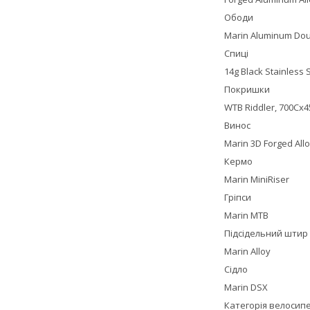
Ободи
Marin Aluminum Doub
Спиці
14g Black Stainless 
Покришки
WTB Riddler, 700Cx
Винос
Marin 3D Forged All
Кермо
Marin MiniRiser
Гріпси
Marin MTB
Підсідельний штир
Marin Alloy
Сідло
Marin DSX
Категорія велосип