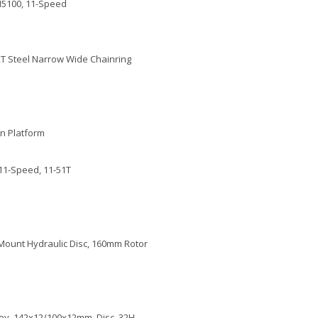
5100, 11-Speed
T Steel Narrow Wide Chainring
n Platform
11-Speed, 11-51T
 Mount Hydraulic Disc, 160mm Rotor
oy, 142x12/100x12mm, Disc, 32H