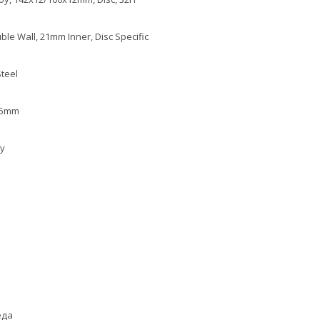
le Wall, 21mm Inner, Disc Specific
Steel
45mm
oy
еда