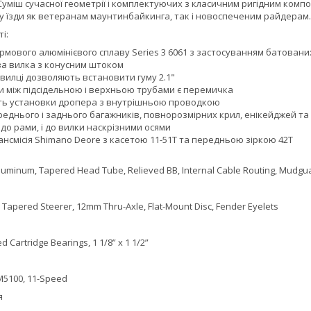
. Суміш сучасної геометрії і комплектуючих з класичним ригідним ко
у їзди як ветеранам маунтинбайкинга, так і новоспеченим райдерам.
і:
рмового алюмінієвого сплаву Series 3 6061 з застосуванням батовани
а вилка з конусним штоком
 вилці дозволяють встановити гуму 2.1"
и між підсідельною і верхньою трубами є перемичка
ть установки дропера з внутрішньою проводкою
реднього і заднього багажників, повнорозмірних крил, енікейджей та
 до рами, і до вилки наскрізними осями
ансмісія Shimano Deore з касетою 11-51Т та передньою зіркою 42Т
Aluminum, Tapered Head Tube, Relieved BB, Internal Cable Routing, Mudgu
 Tapered Steerer, 12mm Thru-Axle, Flat-Mount Disc, Fender Eyelets
d Cartridge Bearings, 1 1/8” x 1 1/2”
M5100, 11-Speed
я