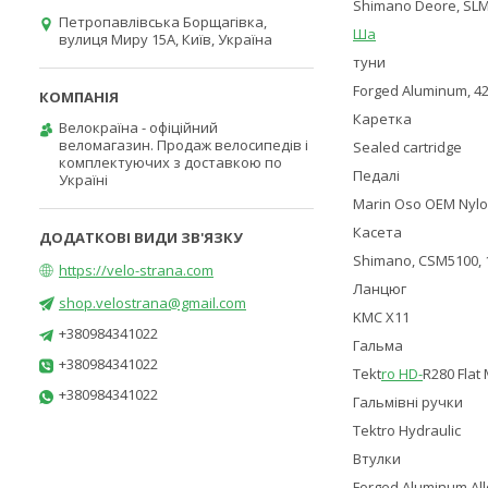
Shimano Deore, SLM
Петропавлівська Борщагівка,
Ша
вулиця Миру 15А, Київ, Україна
туни
Forged Aluminum, 42
Каретка
Велокраїна - офіційний
веломагазин. Продаж велосипедів і
Sealed cartridge
комплектуючих з доставкою по
Педалі
Україні
Marin Oso OEM Nylo
Касета
Shimano, CSM5100, 
https://velo-strana.com
Ланцюг
shop.velostrana@gmail.com
KMC X11
+380984341022
Гальма
+380984341022
Tekt
ro HD-
R280 Flat
+380984341022
Гальмівні ручки
Tektro Hydraulic
Втулки
Forged Aluminum All