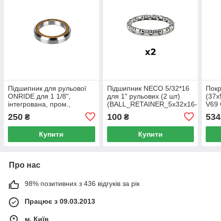
Підшипник для рульової
Підшипник NECO 5/32*16
Покр
ONRIDE для 1 1/8",
для 1" рульових (2 шт)
(37
інтегрована, пром.,
(BALL_RETAINER_5x32x16-
V69 
(42)41,8х45°х45°
2)
250
100
534
₴
₴
Купити
Купити
Про нас
98% позитивних з 436 відгуків за рік
Працює з 09.03.2013
м. Київ