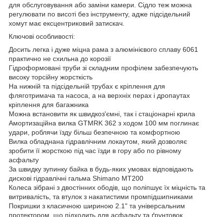
для обслуговування або заміни камери. Сідло теж можна
регулювати по висоті без інструменту, адже підсідельний
хомут має ексцентриковий затискач.
Ключові особливості:
Досить легка і дуже міцна рама з алюмінієвого сплаву 6061
практично не схильна до корозії
Гідроформовані труби зі складним профілем забезпечують
високу торсійну жорсткість
На нижній та підсідельній трубах є кріплення для
фляготримача та насоса, а на верхніх перах і дропаутах
кріплення для багажника
Можна встановити як швидкоз'ємні, так і стаціонарні крила
Амортизаційна вилка GTMRK 362 з ходом 100 мм поглинає
удари, роблячи їзду більш безпечною та комфортною
Вилка обладнана гідравлічним локаутом, який дозволяє
зробити її жорсткою під час їзди в гору або по рівному
асфальту
За швидку зупинку байка в будь-яких умовах відповідають
дискові гідравлічні гальма Shimano MT200
Колеса зібрані з двостінних ободів, що поліпшує їх міцність та
витривалість, та втулок з накатистими промпідшипниками
Покришки з класичною шириною 2.1" та універсальним
протектором, що підходить для асфальту та ґрунтовок