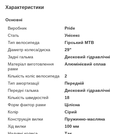
Характеристики
Основні
Виробник
Pride
Стать
Унісекс
Тип велосипеда
Гірський MTB
Діаметр колеса/диска
29"
Задні гальма
Дисковий гідравлічні
Матеріал виготовлення
Алюмінієвий сплав
рами
Кількість коліс велосипеда
2
Тип амортизації
Передній
Передні гальма
Дисковий гідравлічні
Кількість швидкостей
18
Форм фактор рами
Цілісна
Колір
Сірий
Конструкція вилки
Пружинно-масляна
Хід вилки
100 мм
Надувні колеса
Так