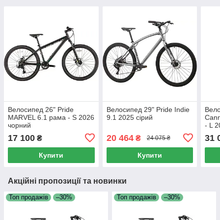
Велосипед 26" Pride
Велосипед 29" Pride Indie
Вело
MARVEL 6.1 рама - S 2026
9.1 2025 сірий
Cann
чорний
- L 
17 100
20 464
31 
₴
₴
24 075 ₴
Купити
Купити
Акційні пропозиції та новинки
Топ продажів
–30%
Топ продажів
–30%