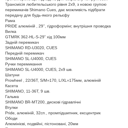
Трансмісія любительського рівня 2х9, з новою групою
перемикачів Shimano Cues, дає можливість підібрати
передачу для будь-якого рельєфу
Рама
PRIDE алюміній , 29’’, гідроформінг, внутрішня проводка
Вилка
GTMRK 362-HL-S-29” хід 100мм
Задній перемикач
SHIMANO RD-U3020, CUES
Передній перемикач
SHIMANO SL-U4000, CUES
Ручки перемикання
SHIMANO SL-U4000, CUES, 2x9 шв.
Шатуни
Prowheel , 22/36T, S/M=170, L/XL=175мм, алюміній
Касета
SHIMANO, 11-36T, 9 шв.
Гальма
SHIMANO BR-MT200, дискові гідравлічні
Втулки
Pride, алюміній, 32сп., промпідшипник, ексцентрик
Ободи
Алюмінієві, подвійні, пістоновані, 20мм