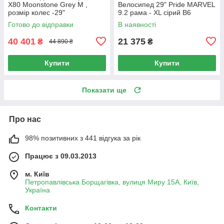
X80 Moonstone Grey M ,
Велосипед 29" Pride MARVEL
розмір колес -29"
9.2 рама - XL сірий B6
Готово до відправки
В наявності
40 401
21 375
₴
₴
44 890 ₴
Купити
Купити
Показати ще
Про нас
98% позитивних з 441 відгука за рік
Працює з 09.03.2013
м. Київ
Петропавлівська Борщагівка, вулиця Миру 15А, Київ,
Україна
Контакти