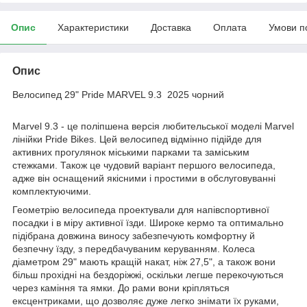
Опис
Характеристики
Доставка
Оплата
Умови п
Опис
Велосипед 29" Pride MARVEL 9.3 2025 чорний
Marvel 9.3 - це поліпшена версія любительської моделі Marvel
лінійки Pride Bikes. Цей велосипед відмінно підійде для
активних прогулянок міськими парками та заміським
стежками. Також це чудовий варіант першого велосипеда,
адже він оснащений якісними і простими в обслуговуванні
комплектуючими.
Геометрію велосипеда проектували для напівспортивної
посадки і в міру активної їзди. Широке кермо та оптимально
підібрана довжина виносу забезпечують комфортну й
безпечну їзду, з передбачуваним керуванням. Колеса
діаметром 29" мають кращій накат, ніж 27,5", а також вони
більш прохідні на бездоріжжі, оскільки легше перекочуються
через каміння та ямки. До рами вони кріпляться
ексцентриками, що дозволяє дуже легко знімати їх руками,