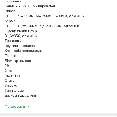
Покришки
WANDA 29x2,1'', універсальні
Винос
PRIDE, S = 60мм, M= 75мм, L=90мм, алюміній
Кермо
PRIDE 31,8х700мм, підйом 25мм, алюміній
Підсідельний штир
31,6x350, алюміній
Тип вилки
пружинно-оливна
Категорія велосипеда
Гірські
Діаметр колеса
29"
Стать
Чоловіча
Стать
Унісекс
Тип гальма
дискові гідравлічні
Приховати