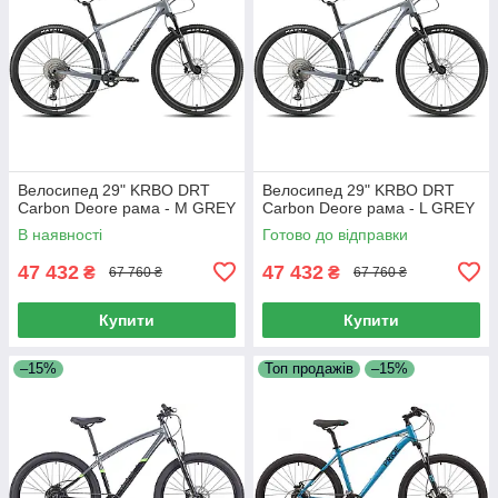
Велосипед 29" KRBO DRT
Велосипед 29" KRBO DRT
Carbon Deore рама - M GREY
Carbon Deore рама - L GREY
В наявності
Готово до відправки
47 432
47 432
₴
₴
67 760 ₴
67 760 ₴
Купити
Купити
–15%
Топ продажів
–15%