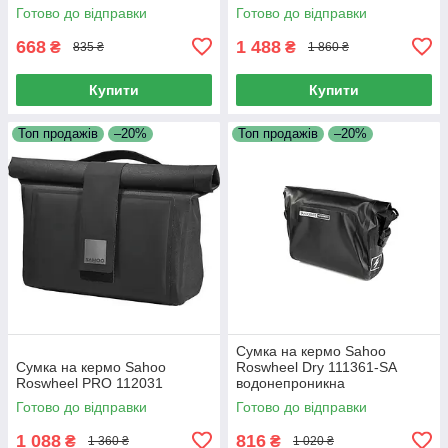
Готово до відправки
Готово до відправки
668
1 488
₴
₴
835 ₴
1 860 ₴
Купити
Купити
Топ продажів
–20%
Топ продажів
–20%
Сумка на кермо Sahoo
Сумка на кермо Sahoo
Roswheel Dry 111361-SA
Roswheel PRO 112031
водонепроникна
Готово до відправки
Готово до відправки
1 088
816
₴
₴
1 360 ₴
1 020 ₴