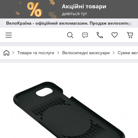
ВелоКраїна - офіційний веломагазин. Продаж велосипедів і
Товари та послуги
Велосипедні аксесуари
Сумки вел