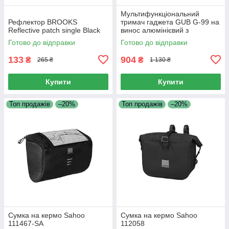
Мультифункціональний
Рефлектор BROOKS
тримач гаджета GUB G-99 на
Reflective patch single Black
винос алюмінієвий з
кріпленням GoPro/світла,
Готово до відправки
Готово до відправки
чорний
133
904
₴
₴
265 ₴
1 130 ₴
Купити
Купити
Топ продажів
–20%
Топ продажів
–20%
Сумка на кермо Sahoo
Сумка на кермо Sahoo
111467-SA
112058