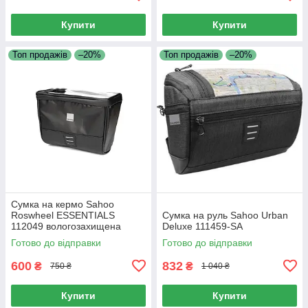
Купити
Купити
Топ продажів
–20%
Топ продажів
–20%
Сумка на кермо Sahoo
Roswheel ESSENTIALS
Сумка на руль Sahoo Urban
112049 вологозахищена
Deluxe 111459-SA
Готово до відправки
Готово до відправки
600
832
₴
₴
750 ₴
1 040 ₴
Купити
Купити