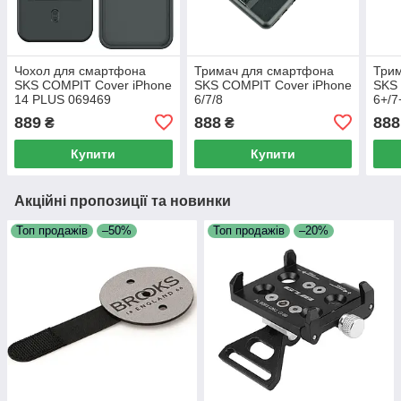
Чохол для смартфона
Тримач для смартфона
Три
SKS COMPIT Cover iPhone
SKS COMPIT Cover iPhone
SKS 
14 PLUS 069469
6/7/8
6+/7
889
888
888
₴
₴
Купити
Купити
Акційні пропозиції та новинки
Топ продажів
–50%
Топ продажів
–20%