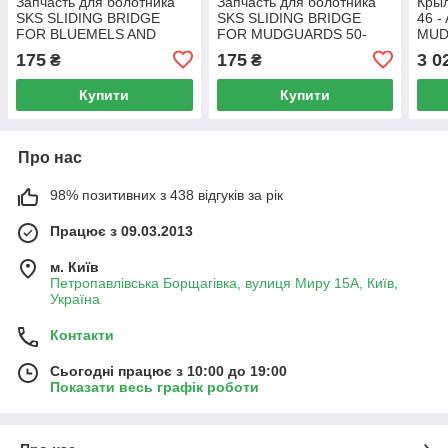
Запчасть для болотника
Запчасть для болотника
Крыл
SKS SLIDING BRIDGE
SKS SLIDING BRIDGE
46 -
FOR BLUEMELS AND
FOR MUDGUARDS 50-
MUD
COMMUTERS 42-45MM,
60MM, STEEL, SILVER
175
175
3 0
₴
₴
STEEL, SILVER SILVER
SILVER
Купити
Купити
Про нас
98% позитивних з 438 відгуків за рік
Працює з 09.03.2013
м. Київ
Петропавлівська Борщагівка, вулиця Миру 15А, Київ,
Україна
Контакти
Сьогодні працює з 10:00 до 19:00
Показати весь графік роботи