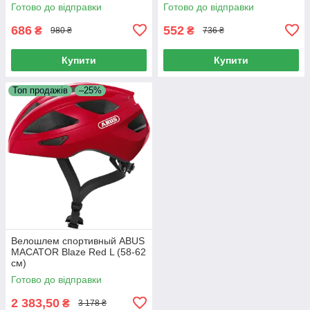
Готово до відправки
Готово до відправки
686
552
₴
₴
980 ₴
736 ₴
Купити
Купити
Топ продажів
–25%
Велошлем спортивный ABUS
MACATOR Blaze Red L (58-62
см)
Готово до відправки
2 383,50
₴
3 178 ₴