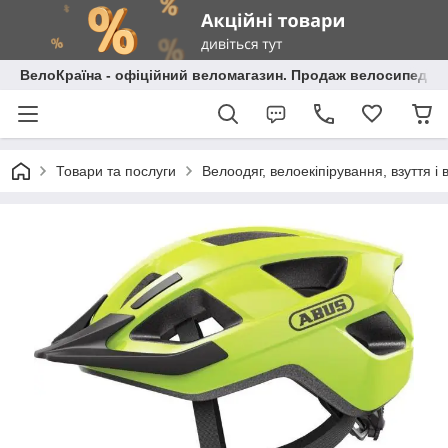
ВелоКраїна - офіційний веломагазин. Продаж велосипедів і
Товари та послуги
Велоодяг, велоекіпірування, взуття і 