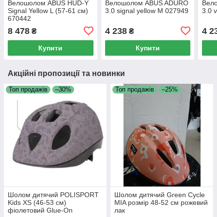
Велошолом ABUS HUD-Y
Велошолом ABUS ADURO
Вел
Signal Yellow L (57-61 см)
3.0 signal yellow M 027949
3.0 
670442
8 478
4 238
4 2
₴
₴
Купити
Купити
Акційні пропозиції та новинки
Топ продажів
–30%
Топ продажів
–25%
Шолом дитячий POLISPORT
Шолом дитячий Green Cycle
Kids XS (46-53 см)
MIA розмір 48-52 см рожевий
фіолетовий Glue-On
лак