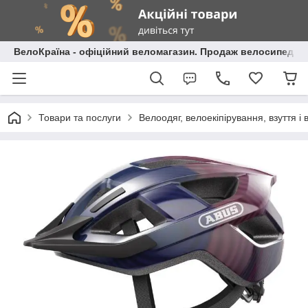
ВелоКраїна - офіційний веломагазин. Продаж велосипедів і
Товари та послуги
Велоодяг, велоекіпірування, взуття і 