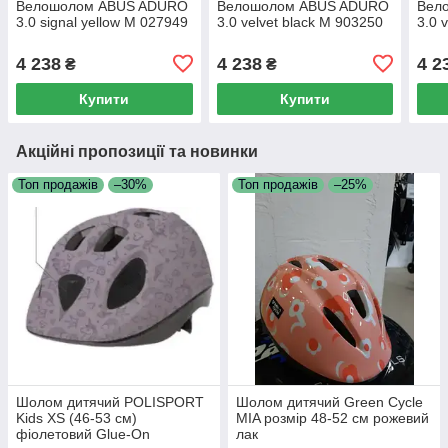
Велошолом ABUS ADURO
Велошолом ABUS ADURO
Вел
3.0 signal yellow M 027949
3.0 velvet black M 903250
3.0 
4 238
4 238
4 2
₴
₴
Купити
Купити
Акційні пропозиції та новинки
Топ продажів
–30%
Топ продажів
–25%
Шолом дитячий POLISPORT
Шолом дитячий Green Cycle
Kids XS (46-53 см)
MIA розмір 48-52 см рожевий
фіолетовий Glue-On
лак