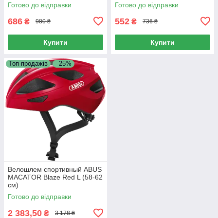
Готово до відправки
Готово до відправки
686
552
₴
₴
980 ₴
736 ₴
Купити
Купити
Топ продажів
–25%
Велошлем спортивный ABUS
MACATOR Blaze Red L (58-62
см)
Готово до відправки
2 383,50
₴
3 178 ₴