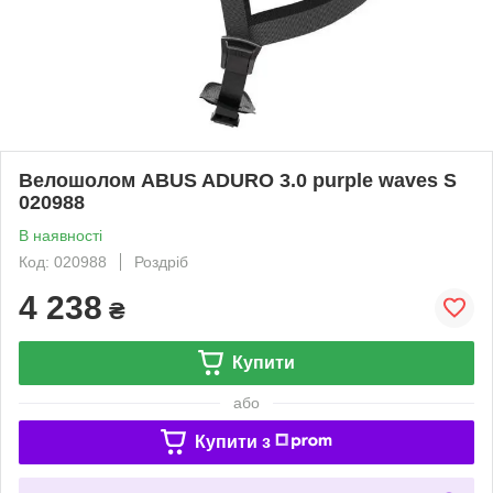
Велошолом ABUS ADURO 3.0 purple waves S
020988
В наявності
Код: 020988
Роздріб
4 238
₴
Купити
або
Купити з