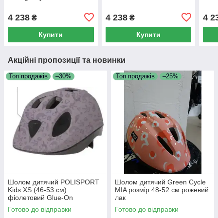
4 238
4 238
4 2
₴
₴
Купити
Купити
Акційні пропозиції та новинки
Топ продажів
–30%
Топ продажів
–25%
Шолом дитячий POLISPORT
Шолом дитячий Green Cycle
Kids XS (46-53 см)
MIA розмір 48-52 см рожевий
фіолетовий Glue-On
лак
Готово до відправки
Готово до відправки