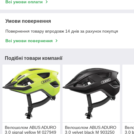
Всі умови оплати
Умови повернення
Повернення товару впродовж 14 днів за рахунок покупця
Всі умови повернення
Подібні товари компанії
Велошолом ABUS ADURO
Велошолом ABUS ADURO
Вел
3.0 signal yellow M 027949
3.0 velvet black M 903250
3.0 