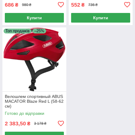
686
552
₴
₴
980 ₴
736 ₴
Купити
Купити
Топ продажів
–25%
Велошлем спортивный ABUS
MACATOR Blaze Red L (58-62
см)
Готово до відправки
2 383,50
₴
3 178 ₴