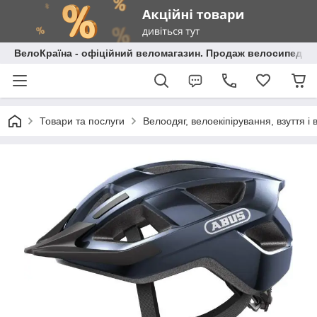
ВелоКраїна - офіційний веломагазин. Продаж велосипедів і
Товари та послуги
Велоодяг, велоекіпірування, взуття і 