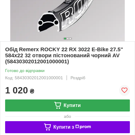
Обід Remerx ROCKY 22 RX 3022 E-Bike 27.5"
584x22 32 отвори пістонований чорний AV
(58430302012001000001)
Готово до відправки
Код: 58430302012001000001
Роздріб
1 020
₴
Купити
або
Купити з