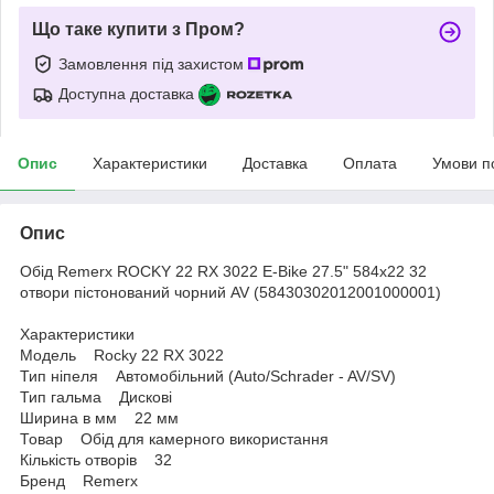
Що таке купити з Пром?
Замовлення під захистом
Доступна доставка
Опис
Характеристики
Доставка
Оплата
Умови п
Опис
Обід Remerx ROCKY 22 RX 3022 E-Bike 27.5" 584x22 32
отвори пістонований чорний AV (58430302012001000001)
Характеристики
Модель Rocky 22 RX 3022
Тип ніпеля Автомобільний (Auto/Schrader - AV/SV)
Тип гальма Дискові
Ширина в мм 22 мм
Товар Обід для камерного використання
Кількість отворів 32
Бренд Remerx