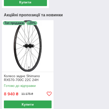
Купити
Акційні пропозиції та новинки
Топ продажів
–20%
Колесо заднє Shimano
RX570-700C 22С 24Н
Готово до відправки
8 940
₴
11 175 ₴
Купити