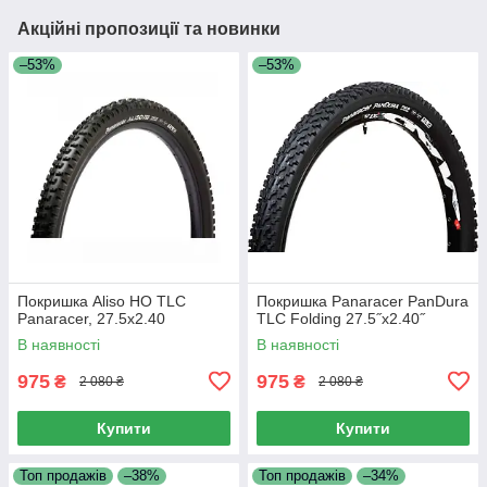
Акційні пропозиції та новинки
–53%
–53%
Покришка Aliso HO TLC
Покришка Panaracer PanDura
Panaracer, 27.5x2.40
TLC Folding 27.5˝x2.40˝
В наявності
В наявності
975
975
₴
₴
2 080 ₴
2 080 ₴
Купити
Купити
Топ продажів
–38%
Топ продажів
–34%