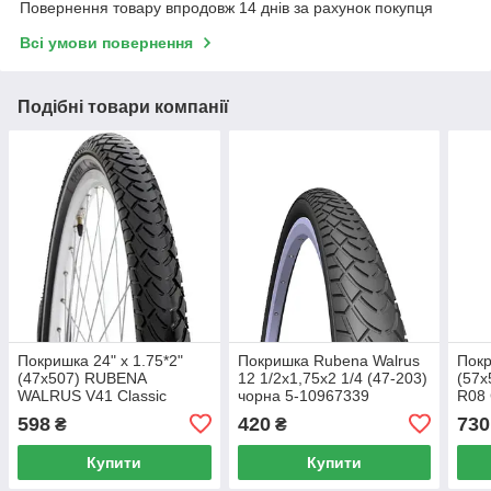
Повернення товару впродовж 14 днів за рахунок покупця
Всі умови повернення
Подібні товари компанії
Покришка 24" x 1.75*2"
Покришка Rubena Walrus
Покр
(47x507) RUBENA
12 1/2x1,75x2 1/4 (47-203)
(57
WALRUS V41 Classic
чорна 5-10967339
R08 
чорна 5-10952709
109
598
420
730
₴
₴
Купити
Купити