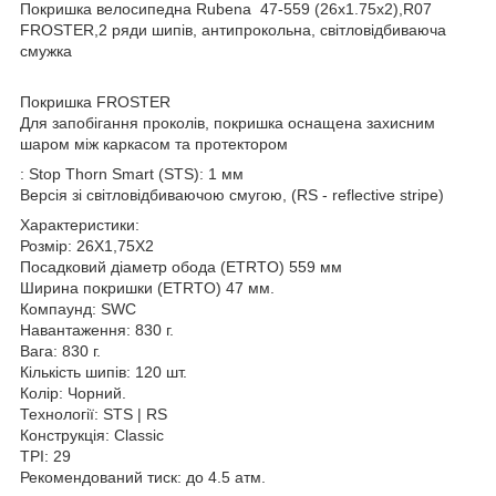
Покришка велосипедна Rubena 47-559 (26x1.75x2),R07
FROSTER,2 ряди шипів, антипрокольна, світловідбиваюча
смужка
Покришка FROSTER
Для запобігання проколів, покришка оснащена захисним
шаром між каркасом та протектором
: Stop Thorn Smart (STS): 1 мм
Версія зі світловідбиваючою смугою, (RS - reflective stripe)
Характеристики:
Розмір: 26Х1,75Х2
Посадковий діаметр обода (ETRTO) 559 мм
Ширина покришки (ETRTO) 47 мм.
Компаунд: SWC
Навантаження: 830 г.
Вага: 830 г.
Кількість шипів: 120 шт.
Колір: Чорний.
Технології: STS | RS
Конструкція: Classic
TPI: 29
Рекомендований тиск: до 4.5 атм.