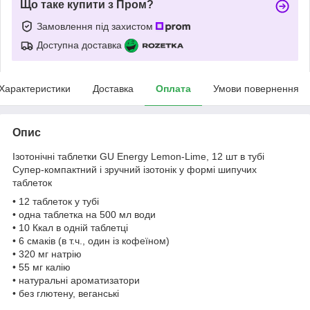
Що таке купити з Пром?
Замовлення під захистом
Доступна доставка
Характеристики
Доставка
Оплата
Умови повернення
Опис
Ізотонічні таблетки GU Energy Lemon-Lime, 12 шт в тубі
Супер-компактний і зручний ізотонік у формі шипучих
таблеток
• 12 таблеток у тубі
• одна таблетка на 500 мл води
• 10 Ккал в одній таблетці
• 6 смаків (в т.ч., один із кофеїном)
• 320 мг натрію
• 55 мг калію
• натуральні ароматизатори
• без глютену, веганські