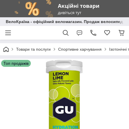
ВелоКраїна - офіційний веломагазин. Продаж велосипедів і
Товари та послуги
Спортивне харчування
Ізотонічні
Топ продажів