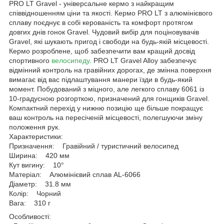
PRO LT Gravel - універсальне кермо з найкращим
співвідношенням ціни та якості. Кермо PRO LT з алюмінієвого
сплаву поєднує в собі керованість та комфорт протягом
довгих днів гонок Gravel. Чудовий вибір для поціновувачів
Gravel, які шукають пригод і свободи на будь-якій місцевості.
Кермо розроблене, щоб забезпечити вам кращий досвід
спортивного
велосипеду
. PRO LT Gravel Alloy забезпечує
відмінний контроль на гравійних дорогах, де змінна поверхня
вимагає від вас підлаштування манери їзди в будь-який
момент. Побудований з міцного, але легкого сплаву 6061 із
10-градусною розгорткою, призначений для гонщиків Gravel.
Компактний перехід у нижню позицію ще більше покращує
ваш контроль на пересіченій місцевості, полегшуючи зміну
положення рук.
Характеристики:
Призначення: Гравійний / туристичний велосипед
Ширина: 420 мм
Кут вигину: 10°
Матеріал: Алюмінієвий сплав AL-6066
Діаметр: 31.8 мм
Колір: Чорний
Вага: 310 г
Особливості: