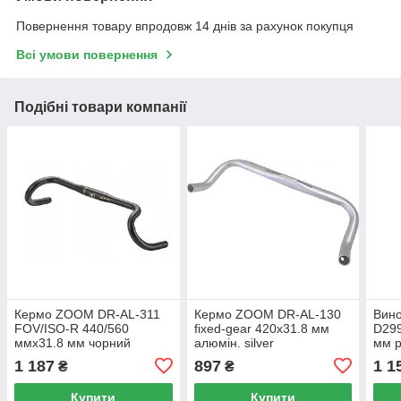
Повернення товару впродовж 14 днів за рахунок покупця
Всі умови повернення
Подібні товари компанії
Кермо ZOOM DR-AL-311
Кермо ZOOM DR-AL-130
Вин
FOV/ISO-R 440/560
fixed-gear 420x31.8 мм
D299
ммx31.8 мм чорний
алюмін. silver
мм р
0'..
1 187
897
1 1
₴
₴
Купити
Купити