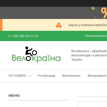
Зараз у компанії неробоч
Петропавлівська
+380 (98) 434-10-22
ВелоКраїна - офіційни
велосипедів і комплек
Україні
УСІ ТОВАРИ
Розпродаж
Велопрокат
Велоремонт