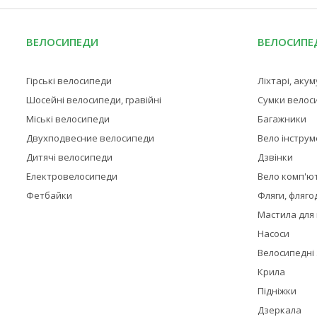
ВЕЛОСИПЕДИ
ВЕЛОСИПЕД
Гірські велосипеди
Ліхтарі, аку
Шосейні велосипеди, гравійні
Сумки велос
Міські велосипеди
Багажники
Двухподвесние велосипеди
Вело інстру
Дитячі велосипеди
Дзвінки
Електровелосипеди
Вело комп'ю
Фетбайки
Фляги, фляго
Мастила для
Насоси
Велосипедні
Крила
Підніжки
Дзеркала