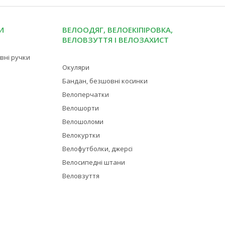
И
ВЕЛООДЯГ, ВЕЛОЕКІПІРОВКА,
ВЕЛОВЗУТТЯ І ВЕЛОЗАХИСТ
івні ручки
Окуляри
Бандан, безшовні косинки
Велоперчатки
Велошорти
Велошоломи
Велокуртки
Велофутболки, джерсі
Велосипедні штани
Веловзуття