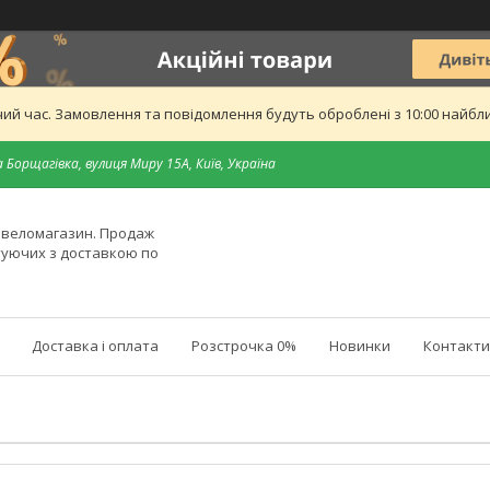
ий час. Замовлення та повідомлення будуть оброблені з 10:00 найближ
 Борщагівка, вулиця Миру 15А, Київ, Україна
й веломагазин. Продаж
туючих з доставкою по
Доставка і оплата
Розстрочка 0%
Новинки
Контакти