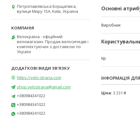
Петропавлівська Борщагівка,
Основні атриб
вулиця Миру 15А, Київ, Україна
Виробник
Велокраїна - офіційний
Користувальн
веломагазин. Продаж велосипедів і
комплектуючих з доставкою по
Україні
tip
https://velo-strana.com
ІНФОРМАЦІЯ ДЛ
shop.velostrana@gmail.com
Ціна:
3 231 ₴
+380984341022
+380984341022
+380984341022