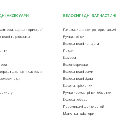
НІ АКСЕСУАРИ
ВЕЛОСИПЕДНІ ЗАПЧАСТИН
мулятори, зарядні пристрої
Гальма, колодки, ротори, гальм
ипедні та рюкзаки
Ручки, гріпси
Велосипедні ланцюги
менти
Педалі
Камери
тери
Велопокришки
держателя, питні системи
Велосипедні рами
 велосипеди
Велосипедні сідла
Касети, тріскачки
 захисту
Ручки керма, гріпси, обмотки
Колеса і обода
Перемикачі швидкостей
Манетки і шіфтери