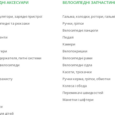
НІ АКСЕСУАРИ
ВЕЛОСИПЕДНІ ЗАПЧАСТИН
мулятори, зарядні пристрої
Гальма, колодки, ротори, гальм
ипедні та рюкзаки
Ручки, гріпси
Велосипедні ланцюги
менти
Педалі
Камери
тери
Велопокришки
держателя, питні системи
Велосипедні рами
 велосипеди
Велосипедні сідла
Касети, тріскачки
 захисту
Ручки керма, гріпси, обмотки
Колеса і обода
Перемикачі швидкостей
Манетки і шіфтери
ти
ля дітей