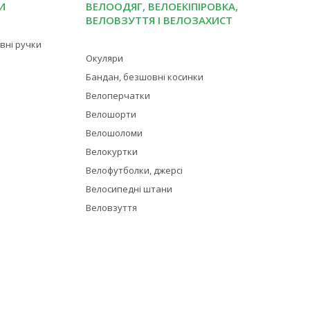
И
ВЕЛООДЯГ, ВЕЛОЕКІПІРОВКА,
ВЕЛОВЗУТТЯ І ВЕЛОЗАХИСТ
івні ручки
Окуляри
Бандан, безшовні косинки
Велоперчатки
Велошорти
Велошоломи
Велокуртки
Велофутболки, джерсі
Велосипедні штани
Веловзуття