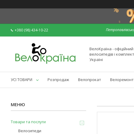
Петропавлівська
+380 (98) 434-10-22
ВелоКраїна - офіційни
велосипедів і комплек
Україні
УСІ ТОВАРИ
Розпродаж
Велопрокат
Велоремонт
Товари та послуги
Велосипеди