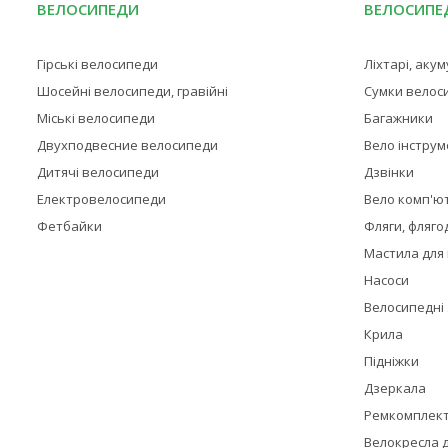
ВЕЛОСИПЕДИ
ВЕЛОСИПЕД
Гірські велосипеди
Ліхтарі, аку
Шосейні велосипеди, гравійні
Сумки велос
Міські велосипеди
Багажники
Двухподвесние велосипеди
Вело інстру
Дитячі велосипеди
Дзвінки
Електровелосипеди
Вело комп'ю
Фетбайки
Фляги, фляго
Мастила для
Насоси
Велосипедні
Крила
Підніжки
Дзеркала
Ремкомплек
Велокресла д