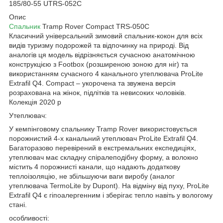
185/80-55 UTRS-052С
Опис
Спальник
Tramp Rover Compact TRS-050C
Класичний універсальний зимовий спальник-кокон для всіх
видів туризму подорожей та відпочинку на природі. Від
аналогів ця модель відрізняється сучасною анатомічною
конструкцією з Footbox (розширеною зоною для ніг) та
використанням сучасного 4 канального утеплювача ProLite
Extrafil Q4. Compact – укорочена та звужена версія
розрахована на жінок, підлітків та невисоких чоловіків.
Колекція 2020 р
Утеплювач:
У кемпінговому спальнику Tramp Rover використовується
порожнистий 4-х канальний утеплювач ProLite Extrafil Q4.
Багаторазово перевірений в екстремальних експедиціях,
утеплювач має складну спіралеподібну форму, а волокно
містить 4 порожнисті канали, що надають додаткову
теплоізоляцію, не збільшуючи ваги виробу (аналог
утеплювача TermoLite by Dupont). На відміну від пуху, ProLite
Extrafil Q4 є гіпоалергенним і зберігає тепло навіть у вологому
стані.
особливості: