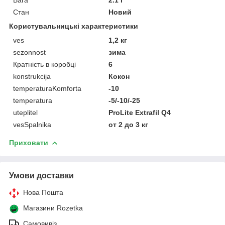
Стан
Новий
Користувальницькі характеристики
ves
1,2 кг
sezonnost
зима
Кратність в коробці
6
konstrukcija
Кокон
temperaturaKomforta
-10
temperatura
-5/-10/-25
uteplitel
ProLite Extrafil Q4
vesSpalnika
от 2 до 3 кг
Приховати
Умови доставки
Нова Пошта
Магазини Rozetka
Самовивіз