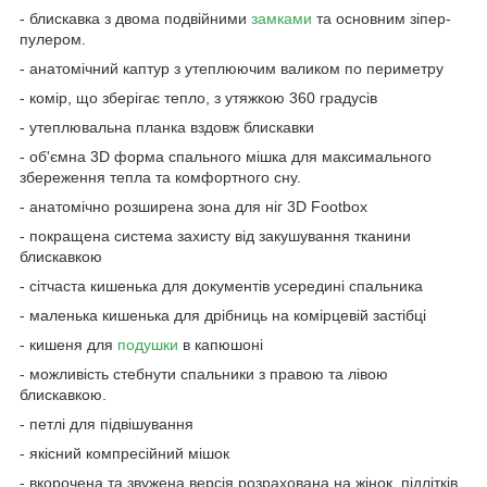
- блискавка з двома подвійними
замками
та основним зіпер-
пулером.
- анатомічний каптур з утеплюючим валиком по периметру
- комір, що зберігає тепло, з утяжкою 360 градусів
- утеплювальна планка вздовж блискавки
- об'ємна 3D форма спального мішка для максимального
збереження тепла та комфортного сну.
- анатомічно розширена зона для ніг 3D Footbox
- покращена система захисту від закушування тканини
блискавкою
- сітчаста кишенька для документів усередині спальника
- маленька кишенька для дрібниць на комірцевій застібці
- кишеня для
подушки
в капюшоні
- можливість стебнути спальники з правою та лівою
блискавкою.
- петлі для підвішування
- якісний компресійний мішок
- вкорочена та звужена версія розрахована на жінок, підлітків