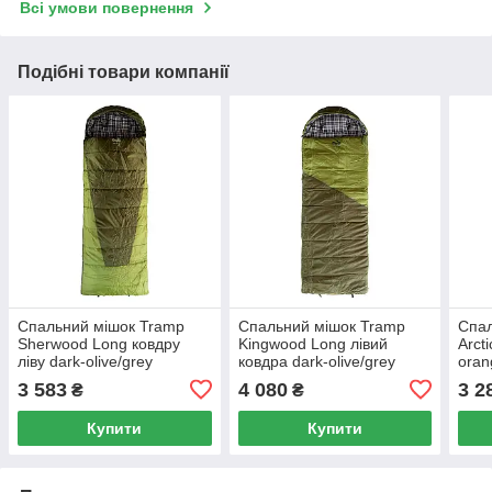
Всі умови повернення
Подібні товари компанії
Спальний мішок Tramp
Спальний мішок Tramp
Спал
Sherwood Long ковдру
Kingwood Long лівий
Arct
ліву dark-olive/grey
ковдра dark-olive/grey
oran
230/100 UTRS-054L
230/100 UTRS-053L
UTR
3 583
4 080
3 2
₴
₴
Купити
Купити