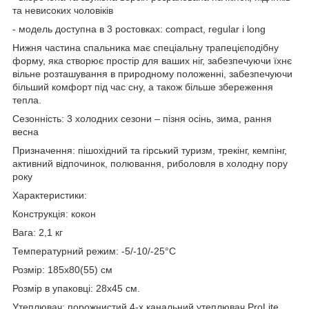
та невисоких чоловіків
- модель доступна в 3 ростовках: compact, regular і long
Нижня частина спальника має спеціальну трапецієподібну
форму, яка створює простір для ваших ніг, забезпечуючи їхнє
вільне розташування в природному положенні, забезпечуючи
більший комфорт під час сну, а також більше збереження
тепла.
Сезонність: 3 холодних сезони – пізня осінь, зима, рання
весна
Призначення: пішохідний та гірський туризм, трекінг, кемпінг,
активний відпочинок, полювання, риболовля в холодну пору
року
Характеристики:
Конструкція: кокон
Вага: 2,1 кг
Температурний режим: -5/-10/-25°С
Розмір: 185х80(55) см
Розмір в упаковці: 28х45 см.
Утеплювач: порожнистий 4-х канальний утеплювач ProLite