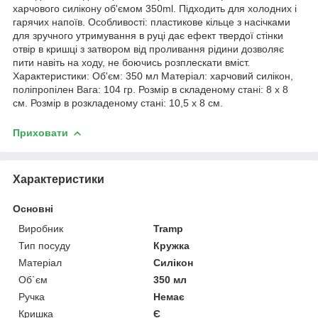
харчового силікону об'ємом 350ml. Підходить для холодних і
гарячих напоїв. Особливості: пластикове кільце з насічками
для зручного утримування в руці дає ефект твердої стінки
отвір в кришці з затвором від проливання рідини дозволяє
пити навіть на ходу, не боючись розплескати вміст.
Характеристики: Об'єм: 350 мл Матеріал: харчовий силікон,
поліпропілен Вага: 104 гр. Розмір в складеному стані: 8 х 8
см. Розмір в розкладеному стані: 10,5 х 8 см.
Приховати
Характеристики
Основні
Виробник
Tramp
Тип посуду
Кружка
Матеріал
Силікон
Об`єм
350 мл
Ручка
Немає
Кришка
Є