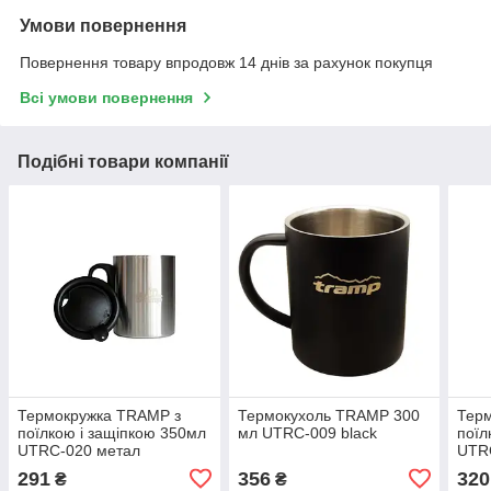
Умови повернення
Повернення товару впродовж 14 днів за рахунок покупця
Всі умови повернення
Подібні товари компанії
Термокружка TRAMP з
Термокухоль TRAMP 300
Тер
поїлкою і защіпкою 350мл
мл UTRC-009 black
поїл
UTRC-020 метал
UTRC
291
356
320
₴
₴