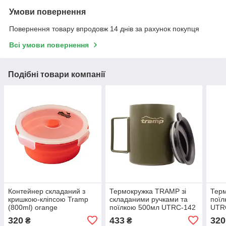
Умови повернення
Повернення товару впродовж 14 днів за рахунок покупця
Всі умови повернення
Подібні товари компанії
Контейнер складаний з
Термокружка TRAMP зі
Тер
кришкою-кліпсою Tramp
складаними ручками та
поїл
(800ml) orange
поїлкою 500мл UTRC-142
UTRC
olive
320
433
320
₴
₴