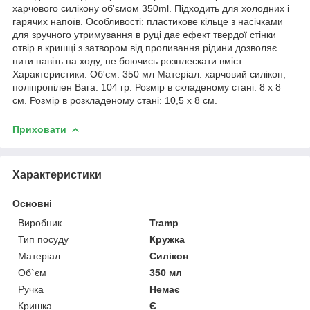
харчового силікону об'ємом 350ml. Підходить для холодних і
гарячих напоїв. Особливості: пластикове кільце з насічками
для зручного утримування в руці дає ефект твердої стінки
отвір в кришці з затвором від проливання рідини дозволяє
пити навіть на ходу, не боючись розплескати вміст.
Характеристики: Об'єм: 350 мл Матеріал: харчовий силікон,
поліпропілен Вага: 104 гр. Розмір в складеному стані: 8 х 8
см. Розмір в розкладеному стані: 10,5 х 8 см.
Приховати
Характеристики
Основні
Виробник
Tramp
Тип посуду
Кружка
Матеріал
Силікон
Об`єм
350 мл
Ручка
Немає
Кришка
Є