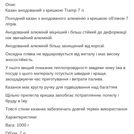
Опис
Казан анодований з кришкою Tramp 7 л
Походний казан з анодованого алюмінію з кришкою об'ємом 7
літрів.
Анодований алюміній міцніший і більш стійкий до деформації
ніж звичайний алюміній.
Анодований алюміній більш захищений від корозії.
Оксидна плівка не відшаровується від металу і має високу
зносостійкість.
У нього вищий показник теплопровідності завдяки чому їжа в
посуді з цього матеріалу готується швидше і краще,
заощаджуючи час приготування і витрати палива.
Казанок має круглу ручку для підвішування над багаттям.
Щільно прилегла кришка запобігає потраплянню попелу і
бруду в їжу.
Товсті стінки казанка забезпечать довгий термін використання.
Характеристики:
Вага: 1000 г
Об'єм: 7 л