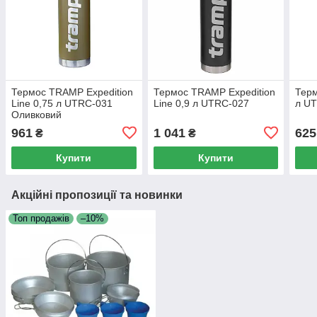
Термос TRAMP Expedition
Термос TRAMP Expedition
Терм
Line 0,75 л UTRC-031
Line 0,9 л UTRC-027
л U
Оливковий
961
1 041
625
₴
₴
Купити
Купити
Акційні пропозиції та новинки
Топ продажів
–10%