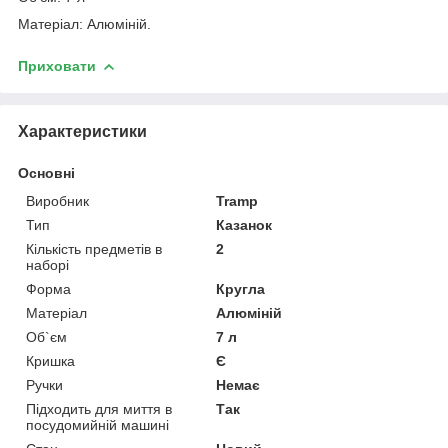
Матеріал: Алюміній.
Приховати
Характеристики
Основні
Виробник
Tramp
Тип
Казанок
Кількість предметів в
2
наборі
Форма
Кругла
Матеріал
Алюміній
Об`єм
7 л
Кришка
Є
Ручки
Немає
Підходить для миття в
Так
посудомийній машині