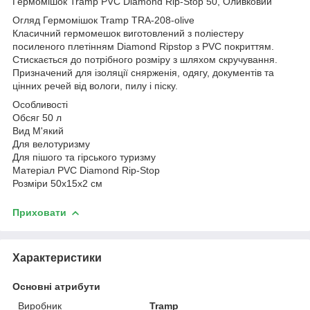
Гермомішок Tramp PVC Diamond Rip-Stop 50, Оливковий
Огляд Гермомішок Tramp TRA-208-olive
Класичний гермомешок виготовлений з поліестеру
посиленого плетінням Diamond Ripstop з PVC покриттям.
Стискається до потрібного розміру з шляхом скручування.
Призначений для ізоляції снярженія, одягу, документів та
цінних речей від вологи, пилу і піску.
Особливості
Обсяг 50 л
Вид М'який
Для велотуризму
Для пішого та гірського туризму
Матеріал PVC Diamond Rip-Stop
Розміри 50x15x2 см
Приховати
Характеристики
Основні атрибути
Виробник
Tramp