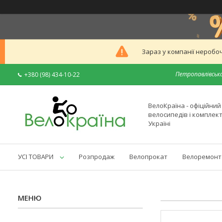
Зараз у компанії неробоч
Петропавлівська
+380 (98) 434-10-22
ВелоКраїна - офіційни
велосипедів і комплек
Україні
УСІ ТОВАРИ
Розпродаж
Велопрокат
Велоремонт