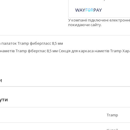
У компанії підключені електронн
покидаючи сайту.
 палаток Tramp фибергласс 8,5 мм
 наметів Tramp фіберглас 8,5 мм Секція для каркаса наметів Tramp Хар
И
ути
Tramp