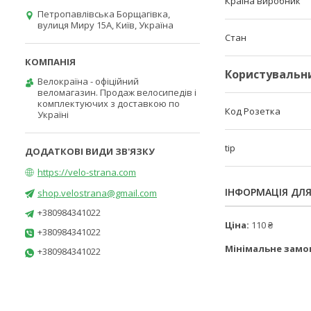
Країна виробник
Петропавлівська Борщагівка,
вулиця Миру 15А, Київ, Україна
Стан
Користувальн
Велокраїна - офіційний
веломагазин. Продаж велосипедів і
комплектуючих з доставкою по
Код Розетка
Україні
tip
https://velo-strana.com
ІНФОРМАЦІЯ ДЛ
shop.velostrana@gmail.com
+380984341022
Ціна:
110 ₴
+380984341022
Мінімальне замо
+380984341022