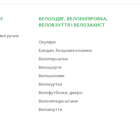
И
ВЕЛООДЯГ, ВЕЛОЕКІПІРОВКА,
ВЕЛОВЗУТТЯ І ВЕЛОЗАХИСТ
івні ручки
Окуляри
Бандан, безшовні косинки
Велоперчатки
Велошорти
Велошоломи
Велокуртки
Велофутболки, джерсі
Велосипедні штани
Веловзуття