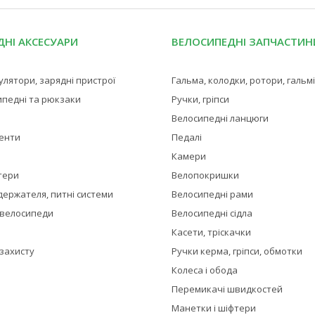
НІ АКСЕСУАРИ
ВЕЛОСИПЕДНІ ЗАПЧАСТИН
мулятори, зарядні пристрої
Гальма, колодки, ротори, гальм
ипедні та рюкзаки
Ручки, гріпси
Велосипедні ланцюги
менти
Педалі
Камери
тери
Велопокришки
держателя, питні системи
Велосипедні рами
 велосипеди
Велосипедні сідла
Касети, тріскачки
 захисту
Ручки керма, гріпси, обмотки
Колеса і обода
Перемикачі швидкостей
Манетки і шіфтери