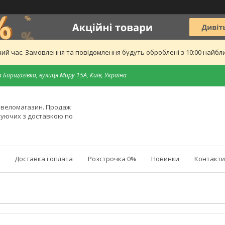
ий час. Замовлення та повідомлення будуть оброблені з 10:00 найближ
 Борщагівка, вулиця Миру 15А, Київ, Україна
й веломагазин. Продаж
туючих з доставкою по
Доставка і оплата
Розстрочка 0%
Новинки
Контакти