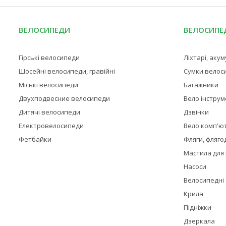
ВЕЛОСИПЕДИ
ВЕЛОСИПЕД
Гірські велосипеди
Ліхтарі, аку
Шосейні велосипеди, гравійні
Сумки велос
Міські велосипеди
Багажники
Двухподвесние велосипеди
Вело інстру
Дитячі велосипеди
Дзвінки
Електровелосипеди
Вело комп'ю
Фетбайки
Фляги, фляго
Мастила для
Насоси
Велосипедні
Крила
Підніжки
Дзеркала