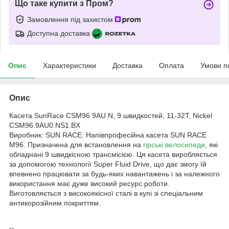
Що таке купити з Пром?
Замовлення під захистом
Доступна доставка
Опис
Характеристики
Доставка
Оплата
Умови п
Опис
Касета SunRace CSM96 9AU N, 9 швидкостей, 11-32T, Nickel
CSM96.9AU0.NS1.BX
Виробник: SUN RACE. Напівпрофесійна касета SUN RACE
M96. Призначена для встановлення на
гірські велосипеди
, які
обладнані 9 швидкісною трансмісією. Ця касета виробляється
за допомогою технології Super Fluid Drive, що дає змогу їй
впевнено працювати за будь-яких навантажень і за належного
використання має дуже високий ресурс роботи.
Виготовляється з високоякісної сталі в купі зі спеціальним
антикорозійним покриттям.