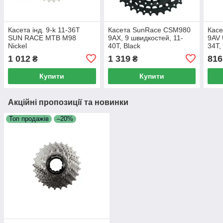
Касета інд. 9-k 11-36T
Касета SunRace CSM980
Кас
SUN RACE MTB M98
9AX, 9 швидкостей, 11-
9AV 
Nickel
40T, Black
34T,
CSM980.9AX0.ES0.BX
1 012
1 319
816
₴
₴
Купити
Купити
Акційні пропозиції та новинки
Топ продажів
–20%