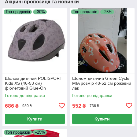
Акційні пропозиції та новинки
Топ продажів
–30%
Топ продажів
–25%
Шолом дитячий POLISPORT
Шолом дитячий Green Cycle
Kids XS (46-53 см)
MIA розмір 48-52 см рожевий
фіолетовий Glue-On
лак
Готово до відправки
Готово до відправки
686
552
₴
₴
980 ₴
736 ₴
Купити
Купити
Топ продажів
–25%