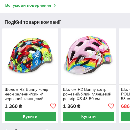
Всі умови повернення
Подібні товари компанії
Шолом R2 Bunny колір
Шолом R2 Bunny колір
Шол
неон зелений/синій/
рожевий/білий глянцевий
POLI
червоний глянцевий
розмір XS 48-50 см
53 с
розмір XS 48-50 см
On
1 360
1 360
686
₴
₴
Купити
Купити