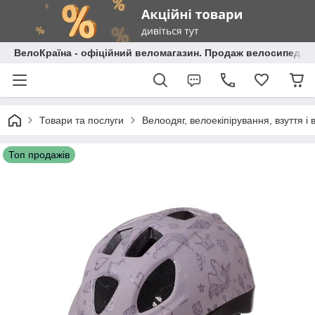
ВелоКраїна - офіційний веломагазин. Продаж велосипедів і
Товари та послуги
Велоодяг, велоекіпірування, взуття і 
Топ продажів