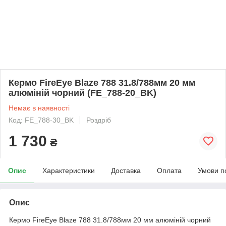
Кермо FireEye Blaze 788 31.8/788мм 20 мм
алюміній чорний (FE_788-20_BK)
Немає в наявності
Код: FE_788-30_BK
Роздріб
1 730
₴
Опис
Характеристики
Доставка
Оплата
Умови п
Опис
Кермо FireEye Blaze 788 31.8/788мм 20 мм алюміній чорний